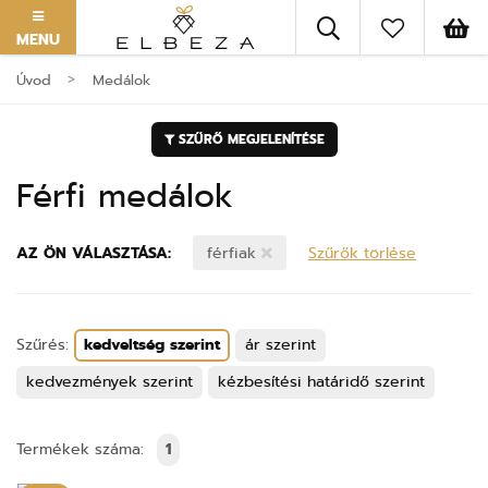
MENU
Úvod
Medálok
SZŰRŐ MEGJELENÍTÉSE
Férfi medálok
AZ ÖN VÁLASZTÁSA:
férfiak
Szűrők törlése
Szűrés:
kedveltség szerint
ár szerint
kedvezmények szerint
kézbesítési határidő szerint
Termékek száma:
1