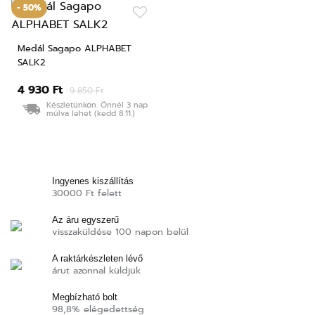
- 50%
Medál Sagapo ALPHABET
SALK2
4 930 Ft
9 850 Ft
Készletünkön. Önnél 3 nap
múlva lehet (kedd 8.11.)
Ingyenes kiszállítás
30000 Ft felett
Az áru egyszerű
visszaküldése 100 napon belül
A raktárkészleten lévő
árut azonnal küldjük
Megbízható bolt
98,8% elégedettség