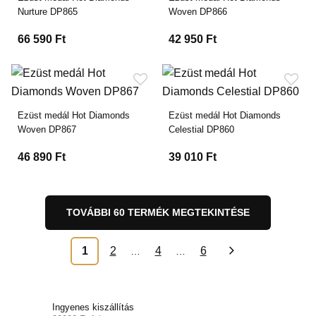
Nurture DP865
Woven DP866
66 590 Ft
42 950 Ft
Ezüst medál Hot Diamonds
Ezüst medál Hot Diamonds
Woven DP867
Celestial DP860
46 890 Ft
39 010 Ft
TOVÁBBI 60 TERMÉK MEGTEKINTÉSE
1
2
4
6
…
…
»
Ingyenes kiszállítás