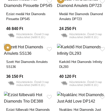
Ezüst medál Hot Diamonds
Medál Hot Diamonds Diamond
Pirouette DP545
Amulets DP723
46 840 Ft
24 250 Ft
Készletünkön. Önnél 3 nap
Készletünkön. Önnél 3 nap
múlva lehet (hétfő 8.10.)
múlva lehet (hétfő 8.10.)
Szett Hot Diamonds Amulets
Karkötő Hot Diamonds Infinity
SS136
DL293
36 150 Ft
40 120 Ft
Készletünkön. Önnél 3 nap
Készletünkön. Önnél 3 nap
múlva lehet (hétfő 8.10.)
múlva lehet (hétfő 8.10.)
Ezüst fülbevaló Hot Diamonds
Nyaklánc Hot Diamonds Just