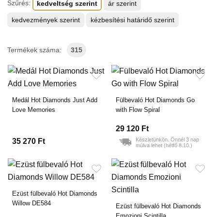
Szűrés:
kedveltség szerint
ár szerint
kedvezmények szerint
kézbesítési határidő szerint
Termékek száma:
315
Medál Hot Diamonds Just Add
Fülbevaló Hot Diamonds Go
Love Memories
with Flow Spiral
29 120 Ft
Készletünkön. Önnél 3 nap
35 270 Ft
múlva lehet (hétfő 8.10.)
Ezüst fülbevaló Hot Diamonds
Willow DE584
Ezüst fülbevaló Hot Diamonds
Emozioni Scintilla