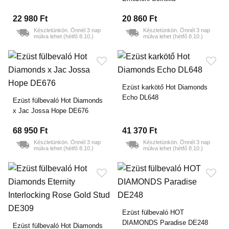
22 980 Ft
20 860 Ft
Készletünkön. Önnél 3 nap
Készletünkön. Önnél 3 nap
múlva lehet (hétfő 8.10.)
múlva lehet (hétfő 8.10.)
Ezüst karkötő Hot Diamonds
Echo DL648
Ezüst fülbevaló Hot Diamonds
x Jac Jossa Hope DE676
68 950 Ft
41 370 Ft
Készletünkön. Önnél 3 nap
Készletünkön. Önnél 3 nap
múlva lehet (hétfő 8.10.)
múlva lehet (hétfő 8.10.)
Ezüst fülbevaló HOT
DIAMONDS Paradise DE248
Ezüst fülbevaló Hot Diamonds