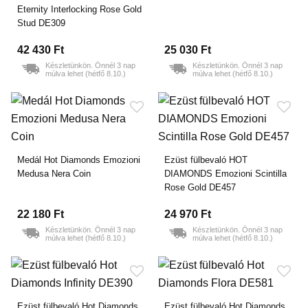
Eternity Interlocking Rose Gold
Stud DE309
42 430 Ft
25 030 Ft
Készletünkön. Önnél 3 nap
Készletünkön. Önnél 3 nap
múlva lehet (hétfő 8.10.)
múlva lehet (hétfő 8.10.)
Medál Hot Diamonds Emozioni
Ezüst fülbevaló HOT
Medusa Nera Coin
DIAMONDS Emozioni Scintilla
Rose Gold DE457
22 180 Ft
24 970 Ft
25 mm
Készletünkön. Önnél 3 nap
Készletünkön. Önnél 3 nap
múlva lehet (hétfő 8.10.)
múlva lehet (hétfő 8.10.)
Ezüst fülbevaló Hot Diamonds
Ezüst fülbevaló Hot Diamonds