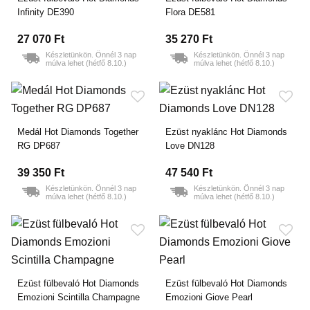
Infinity DE390
Flora DE581
27 070 Ft
35 270 Ft
Készletünkön. Önnél 3 nap
Készletünkön. Önnél 3 nap
múlva lehet (hétfő 8.10.)
múlva lehet (hétfő 8.10.)
Medál Hot Diamonds Together
Ezüst nyaklánc Hot Diamonds
RG DP687
Love DN128
39 350 Ft
47 540 Ft
Készletünkön. Önnél 3 nap
Készletünkön. Önnél 3 nap
múlva lehet (hétfő 8.10.)
múlva lehet (hétfő 8.10.)
Ezüst fülbevaló Hot Diamonds
Ezüst fülbevaló Hot Diamonds
Emozioni Scintilla Champagne
Emozioni Giove Pearl