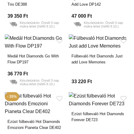
Trio DE388
Add Love DP142
39 350 Ft
47 000 Ft
Készletünkön. Önnél 3 nap
Készletünkön. Önnél 3 nap
múlva lehet (hétfő 8.10.)
múlva lehet (hétfő 8.10.)
Medál Hot Diamonds Go With
Fülbevaló Hot Diamonds Just
Flow DP197
add Love Memories
36 770 Ft
Készletünkön. Önnél 3 nap
33 220 Ft
múlva lehet (hétfő 8.10.)
- 35%
Ezüst fülbevaló Hot Diamonds
Forever DE723
Ezüst fülbevaló Hot Diamonds
Emozioni Pianeta Clear DE402