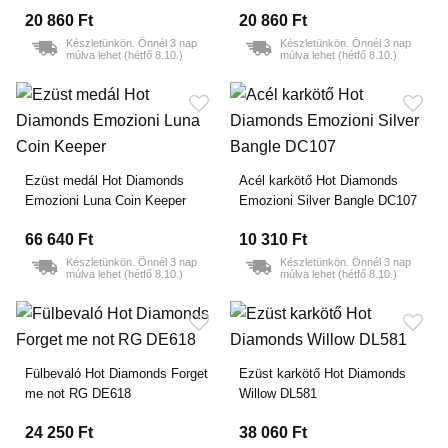
20 860 Ft
20 860 Ft
Készletünkön. Önnél 3 nap
Készletünkön. Önnél 3 nap
múlva lehet (hétfő 8.10.)
múlva lehet (hétfő 8.10.)
Ezüst medál Hot Diamonds
Acél karkötő Hot Diamonds
Emozioni Luna Coin Keeper
Emozioni Silver Bangle DC107
66 640 Ft
10 310 Ft
Készletünkön. Önnél 3 nap
Készletünkön. Önnél 3 nap
múlva lehet (hétfő 8.10.)
múlva lehet (hétfő 8.10.)
Fülbevaló Hot Diamonds Forget
Ezüst karkötő Hot Diamonds
me not RG DE618
Willow DL581
24 250 Ft
38 060 Ft