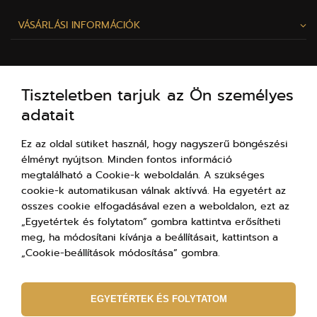
VÁSÁRLÁSI INFORMÁCIÓK
AZ ELBEZA.HU-RÓL
Tiszteletben tarjuk az Ön személyes
adatait
SZÍVESEN SEGÍTÜNK!
Ez az oldal sütiket használ, hogy nagyszerű böngészési
élményt nyújtson. Minden fontos információ
megtalálható a Cookie-k weboldalán. A szükséges
cookie-k automatikusan válnak aktívvá. Ha egyetért az
összes cookie elfogadásával ezen a weboldalon, ezt az
„Egyetértek és folytatom” gombra kattintva erősítheti
meg, ha módosítani kívánja a beállításait, kattintson a
„Cookie-beállítások módosítása” gombra.
+3613237703
(8:00-19:00)
EGYETÉRTEK ÉS FOLYTATOM
szia@elbeza.hu