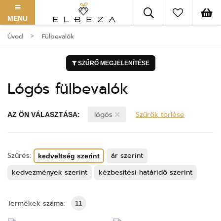
MENU
Úvod
Fülbevalók
SZŰRŐ MEGJELENÍTÉSE
Lógós fülbevalók
lógós
Szűrők törlése
AZ ÖN VÁLASZTÁSA:
Szűrés:
ár szerint
kedveltség szerint
kedvezmények szerint
kézbesítési határidő szerint
Termékek száma:
11