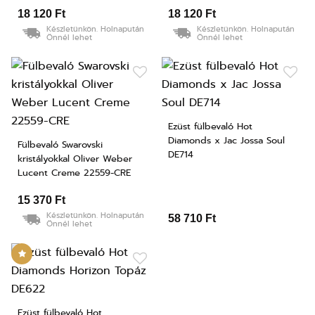
18 120 Ft
18 120 Ft
Készletünkön. Holnapután
Készletünkön. Holnapután
Önnél lehet
Önnél lehet
Ezüst fülbevaló Hot
Diamonds x Jac Jossa Soul
Fülbevaló Swarovski
DE714
kristályokkal Oliver Weber
Lucent Creme 22559-CRE
15 370 Ft
Készletünkön. Holnapután
58 710 Ft
Önnél lehet
Ezüst fülbevaló Hot