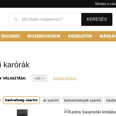
Minden a vásá
KERESÉS
 ÉKSZEREK
ÉKSZERDOBOZOK
KIEGÉSZÍTŐK
MÁRKÁ
i karórák
N VÁLASZTÁSA:
nők
Szűrők törlése
kedveltség szerint
s:
ár szerint
kedvezmények szerint
kézbe