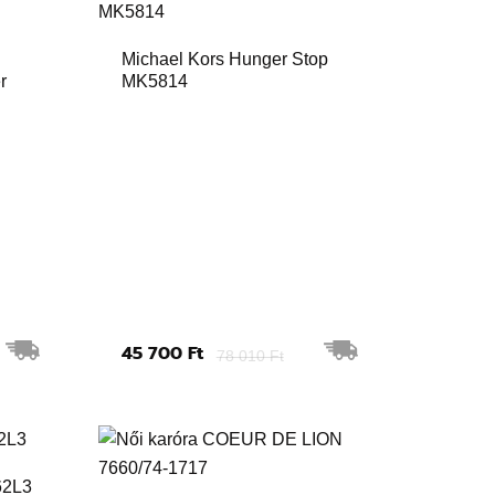
Michael Kors Hunger Stop
r
MK5814
45 700 Ft
78 010 Ft
62L3