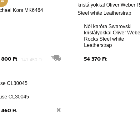
5%
chael Kors MK6464
Női karóra Swarovski
kristályokkal Oliver Webe
Rocks Steel white
Leatherstrap
 800 Ft
54 370 Ft
141 450 Ft
use CL30045
 460 Ft