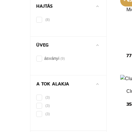
- 4
HAJTÁS
Mi
(8)
ÜVEG
77
ásványi
(9)
A TOK ALAKJA
Cl
(3)
35
(3)
(3)