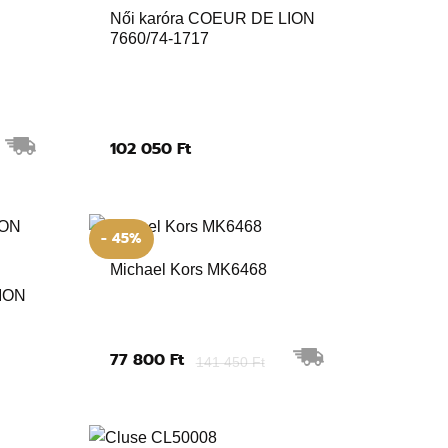
Női karóra COEUR DE LION
7660/74-1717
102 050 Ft
- 45%
Michael Kors MK6468
LION
77 800 Ft
141 450 Ft