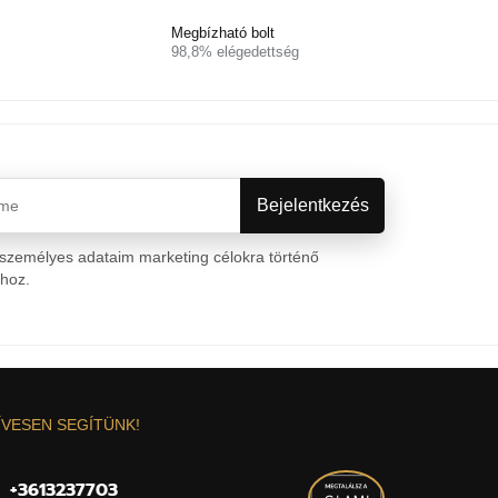
Megbízható bolt
98,8% elégedettség
személyes adataim marketing célokra történő
ához.
Személyes adatok védelme
ÍVESEN SEGÍTÜNK!
+3613237703