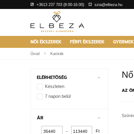
+3613 237 703
(8:00-16:00)
szia@elbeza.hu
ÉKSZERT AJÁNDÉKBA
NŐI ÉKSZEREK
FÉRFI ÉKSZEREK
GYERMEK
Úvod
Karórák
Nő
ELÉRHETŐSÉG
Készleten
AZ Ö
7 napon belül
Szűré
ÁR
-
Ft