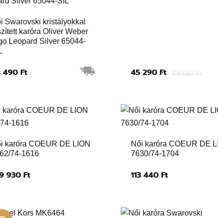
i Swarovski kristályokkal
szített karóra Oliver Weber
go Leopard Silver 65044-
L
 490 Ft
45 290 Ft
69 680 Ft
i karóra COEUR DE LION
Női karóra COEUR DE 
62/74-1616
7630/74-1704
9 930 Ft
113 440 Ft