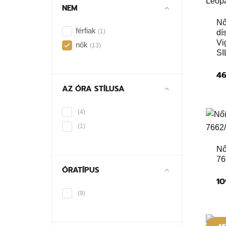
NEM
Nő
férfiak
(1)
dí
Vi
nők
(13)
SI
46
AZ ÓRA STÍLUSA
(4)
(1)
Nő
76
ÓRATÍPUS
10
(9)