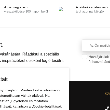
Az áru egyszerű
A raktárkészleten lévő
visszaküldése 100 napon belül
árut azonnal küldjük
t.
ásárlására. Ráadásul a speciális
Hozzájárulok 
inspirációkról elsőként fog értesülni.
felhasználás
tait
nyt nyújtson. Minden fontos információ
CIÓK
AZ ELBEZA.HU-RÓL
SZ
utomatikusan válnak aktívvá. Ha
zt az „Egyetértek és folytatom”
Nagykereskedelem
ításait, kattintson a „Cookie-beállítások