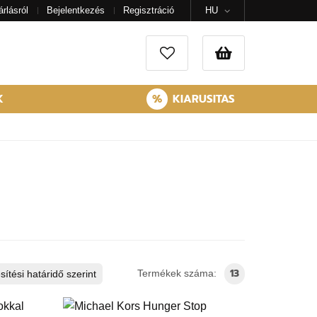
rlásról
Bejelentkezés
Regisztráció
HU
%
K
KIARUSITAS
13
Termékek száma:
sítési határidő szerint