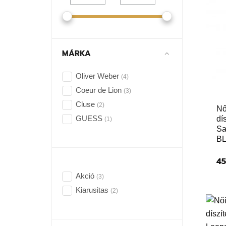
MÁRKA
Oliver Weber
(4)
Coeur de Lion
(3)
Cluse
(2)
Nő
GUESS
dí
(1)
Sa
B
45
Akció
(3)
Kiarusitas
(2)