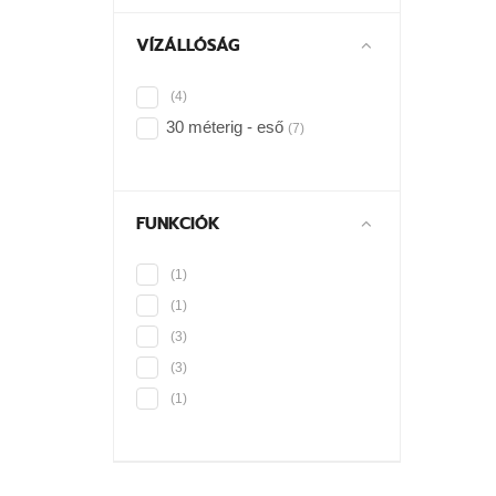
VÍZÁLLÓSÁG
(4)
30 méterig - eső
(7)
FUNKCIÓK
(1)
(1)
(3)
(3)
(1)