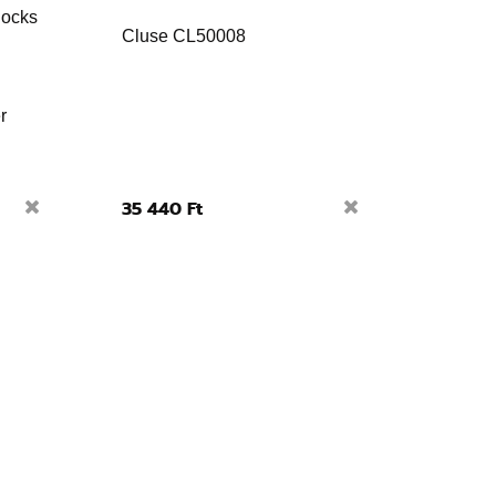
Cluse CL50008
r
35 440 Ft