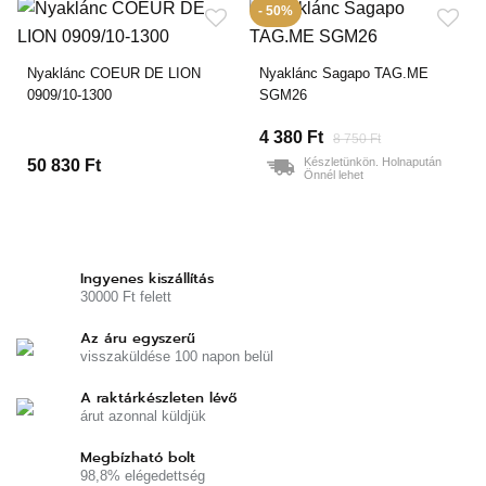
- 50%
Nyaklánc COEUR DE LION
Nyaklánc Sagapo TAG.ME
0909/10-1300
SGM26
4 380 Ft
8 750 Ft
Készletünkön. Holnapután
50 830 Ft
Önnél lehet
Ingyenes kiszállítás
30000 Ft felett
Az áru egyszerű
visszaküldése 100 napon belül
A raktárkészleten lévő
árut azonnal küldjük
Megbízható bolt
98,8% elégedettség