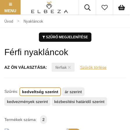
MENU
Úvod
Nyakláncok
SZŰRŐ MEGJELENÍTÉSE
Férfi nyakláncok
AZ ÖN VÁLASZTÁSA:
férfiak
Szűrők törlése
Szűrés:
kedveltség szerint
ár szerint
kedvezmények szerint
kézbesítési határidő szerint
Termékek száma:
2