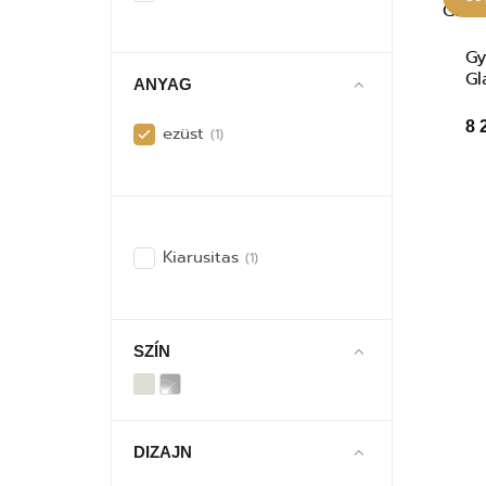
Gy
Gl
ANYAG
8 
ezüst
(1)
Kiarusitas
(1)
SZÍN
DIZAJN