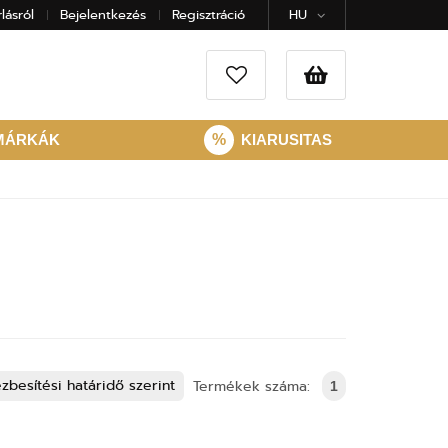
lásról
Bejelentkezés
Regisztráció
HU
MÁRKÁK
%
KIARUSITAS
zbesítési határidő szerint
Termékek száma:
1