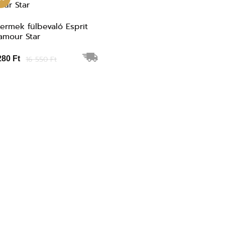
ermek fülbevaló Esprit
amour Star
280 Ft
16 550 Ft