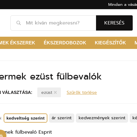
Minden a vásár
KERESÉS
MEK ÉKSZEREK
ÉKSZERDOBOZOK
KIEGÉSZÍTŐK
ermek ezüst fülbevalók
ezüst
Szűrők törlése
N VÁLASZTÁSA:
s:
ár szerint
kedvezmények szerint
ké
kedveltség szerint
0%