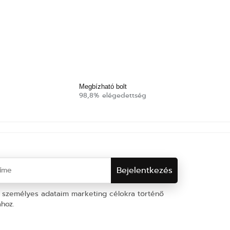
Megbízható bolt
98,8% elégedettség
 személyes adataim marketing célokra történő
ához.
Személyes adatok védelme