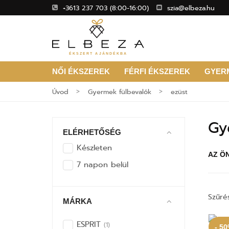
+3613 237 703
(8:00-16:00)
szia@elbeza.hu
ÉKSZERT AJÁNDÉKBA
NŐI ÉKSZEREK
FÉRFI ÉKSZEREK
GYER
Úvod
Gyermek fülbevalók
ezüst
Gy
ELÉRHETŐSÉG
Készleten
AZ Ö
7 napon belül
Szűré
MÁRKA
ESPRIT
(1)
- 5