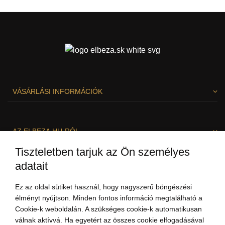
VÁSÁRLÁSI INFORMÁCIÓK
AZ ELBEZA.HU-RÓL
Tiszteletben tarjuk az Ön személyes
adatait
SZÍVESEN SEGÍTÜNK!
Ez az oldal sütiket használ, hogy nagyszerű böngészési
élményt nyújtson. Minden fontos információ megtalálható a
Cookie-k weboldalán. A szükséges cookie-k automatikusan
válnak aktívvá. Ha egyetért az összes cookie elfogadásával