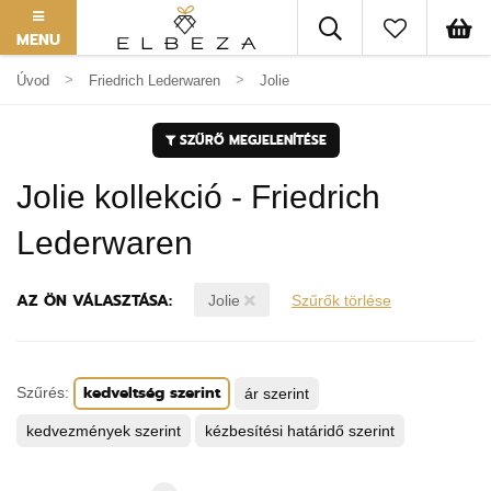
MENU
Úvod
Friedrich Lederwaren
Jolie
SZŰRŐ MEGJELENÍTÉSE
Jolie kollekció - Friedrich
Lederwaren
AZ ÖN VÁLASZTÁSA:
Jolie
Szűrők törlése
kedveltség szerint
Szűrés:
ár szerint
kedvezmények szerint
kézbesítési határidő szerint