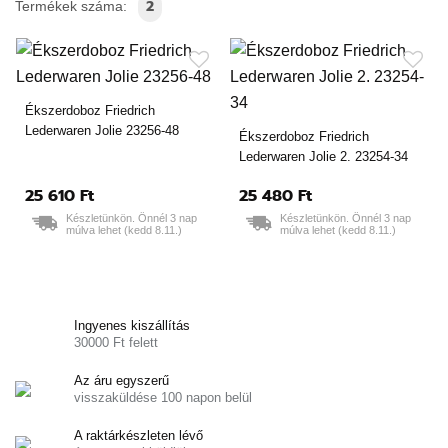
2
Termékek száma:
Ékszerdoboz Friedrich
Lederwaren Jolie 23256-48
Ékszerdoboz Friedrich
Lederwaren Jolie 2. 23254-34
25 610 Ft
25 480 Ft
Készletünkön. Önnél 3 nap
Készletünkön. Önnél 3 nap
múlva lehet (kedd 8.11.)
múlva lehet (kedd 8.11.)
Ingyenes kiszállítás
30000 Ft felett
Az áru egyszerű
visszaküldése 100 napon belül
A raktárkészleten lévő