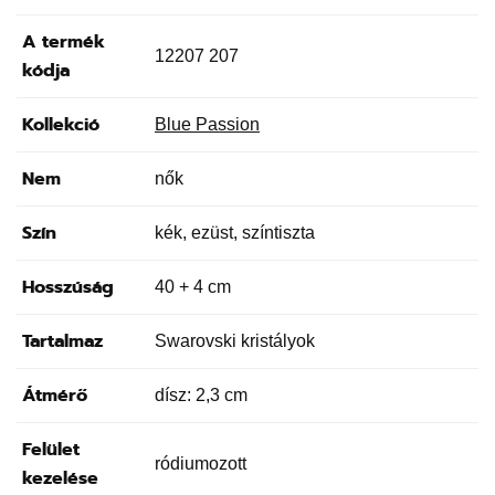
A termék
12207 207
kódja
Kollekció
Blue Passion
Nem
nők
Szín
kék, ezüst, színtiszta
Hosszúság
40 + 4 cm
Tartalmaz
Swarovski kristályok
Átmérő
dísz: 2,3 cm
Felület
ródiumozott
kezelése