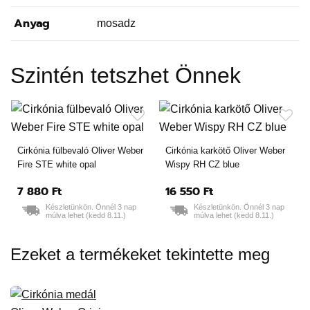
Anyag
mosadz
Szintén tetszhet Önnek
Cirkónia fülbevaló Oliver Weber
Cirkónia karkötő Oliver Weber
Fire STE white opal
Wispy RH CZ blue
7 880 Ft
16 550 Ft
Készletünkön. Önnél 3 nap
Készletünkön. Önnél 3 nap
múlva lehet (kedd 8.11.)
múlva lehet (kedd 8.11.)
Ezeket a termékeket tekintette meg