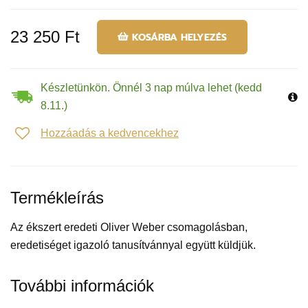
23 250 Ft
KOSÁRBA HELYEZÉS
Készletünkön. Önnél 3 nap múlva lehet (kedd
8.11.)
Hozzáadás a kedvencekhez
Termékleírás
Az ékszert eredeti Oliver Weber csomagolásban,
eredetiséget igazoló tanusítvánnyal együtt küldjük.
További információk