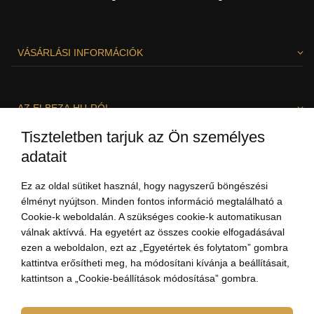
VÁSÁRLÁSI INFORMÁCIÓK
AZ ELBEZA.HU-RÓL
Tiszteletben tarjuk az Ön személyes
adatait
SZÍVESEN SEGÍTÜNK!
Ez az oldal sütiket használ, hogy nagyszerű böngészési
élményt nyújtson. Minden fontos információ megtalálható a
Cookie-k weboldalán. A szükséges cookie-k automatikusan
válnak aktívvá. Ha egyetért az összes cookie elfogadásával
ezen a weboldalon, ezt az „Egyetértek és folytatom” gombra
kattintva erősítheti meg, ha módosítani kívánja a beállításait,
kattintson a „Cookie-beállítások módosítása” gombra.
+3613237703
(8:00-19:00)