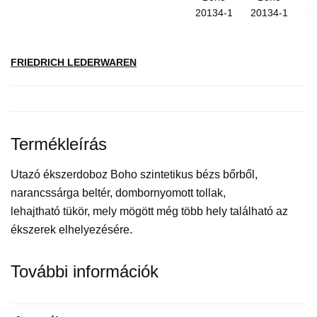
FRIEDRICH LEDERWAREN
Termékleírás
Utazó
ékszerdoboz Boho s
zintetikus bézs bőrből,
narancssárga beltér, dombornyomott tollak,
lehajtható tükör, mely mögött még több hely található az
ékszerek elhelyezésére.
További információk