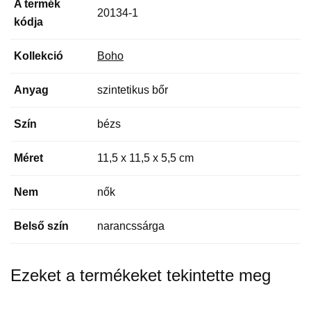
A termék
20134-1
kódja
Kollekció
Boho
Anyag
szintetikus bőr
Szín
bézs
Méret
11,5 x 11,5 x 5,5 cm
Nem
nők
Belső szín
narancssárga
Ezeket a termékeket tekintette meg