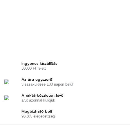
Ingyenes kiszállítás
30000 Ft felett
Az áru egyszerű
visszaküldése 100 napon belül
A raktárkészleten lévő
árut azonnal küldjük
Megbízható bolt
98,8% elégedettség