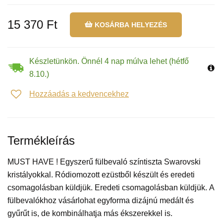
15 370 Ft
KOSÁRBA HELYEZÉS
Készletünkön. Önnél 4 nap múlva lehet (hétfő
8.10.)
Hozzáadás a kedvencekhez
Termékleírás
MUST HAVE ! Egyszerű fülbevaló színtiszta Swarovski
kristályokkal. Ródiomozott ezüstből készült és eredeti
csomagolásban küldjük. Eredeti csomagolásban küldjük. A
fülbevalókhoz vásárlohat egyforma dizájnú medált és
gyűrűt is, de kombinálhatja más ékszerekkel is.