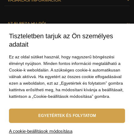
VÁSÁRLÁSI INFORMÁCIÓK
AZ ELBEZA.HU-RÓL
Tiszteletben tarjuk az Ön személyes
adatait
SZÍVESEN SEGÍTÜNK!
Ez az oldal sütiket használ, hogy nagyszerű böngészési
élményt nyújtson. Minden fontos információ megtalálható a
Cookie-k weboldalán. A szükséges cookie-k automatikusan
válnak aktívvá. Ha egyetért az összes cookie elfogadásával
ezen a weboldalon, ezt az „Egyetértek és folytatom” gombra
kattintva erősítheti meg, ha módosítani kívánja a beállításait,
kattintson a „Cookie-beállítások módosítása” gombra.
+3613237703
(8:00-19:00)
EGYETÉRTEK ÉS FOLYTATOM
szia@elbeza.hu
A cookie-beállítások módosítása