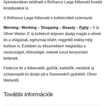
Ajánlatunkban található a Brilliance Large fülbevaló kisebb
kristályokkal is.
A Brilliance Large fülbevaló e kollekcióból származik:
Morning–
Working
– Shopping – Beauty –
Party
–
5 új
Oliver Weber. E új kollekció teljesen átadja magát a nőnek
és a világának, egésznap kíséri, reggeltől estéig még
buliban is. Ezekben az ékszerekben megtalálja a
ravaszságot, nőiességet, melyek luxus benyomást
keltenek.
Fedezze fel a fülbevalók, gyűrűk, karkötők, medálok új
színpompáit és dizájn-ját a Swarovski® gyártótól, Oliver
Webertől.
További információk