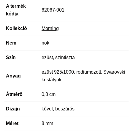
A termék
62067-001
kódja
Kollekció
Morning
Nem
nők
Szín
ezüst, színtiszta
ezüst 925/1000, ródiumozott, Swarovski
Anyag
kristályok
Átmérő
0,8 cm
Dizajn
kővel, beszúrós
Méret
8 mm