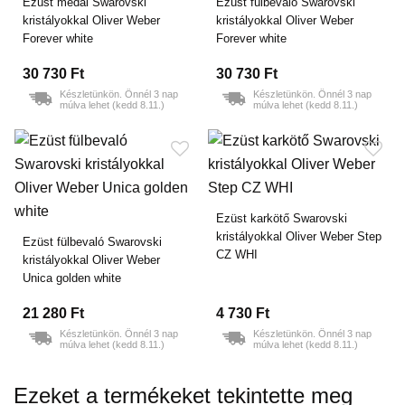
Ezüst medál Swarovski
Ezüst fülbevaló Swarovski
kristályokkal Oliver Weber
kristályokkal Oliver Weber
Forever white
Forever white
30 730 Ft
30 730 Ft
Készletünkön. Önnél 3 nap
Készletünkön. Önnél 3 nap
múlva lehet (kedd 8.11.)
múlva lehet (kedd 8.11.)
Ezüst karkötő Swarovski
kristályokkal Oliver Weber Step
Ezüst fülbevaló Swarovski
CZ WHI
kristályokkal Oliver Weber
Unica golden white
21 280 Ft
4 730 Ft
Készletünkön. Önnél 3 nap
Készletünkön. Önnél 3 nap
múlva lehet (kedd 8.11.)
múlva lehet (kedd 8.11.)
Ezeket a termékeket tekintette meg