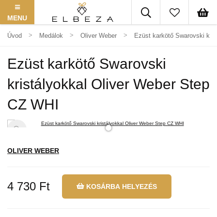
MENU
Úvod
Medálok
Oliver Weber
Ezüst karkötő Swarovski kri
Ezüst karkötő Swarovski
kristályokkal Oliver Weber Step
CZ WHI
OLIVER WEBER
4 730 Ft
KOSÁRBA HELYEZÉS