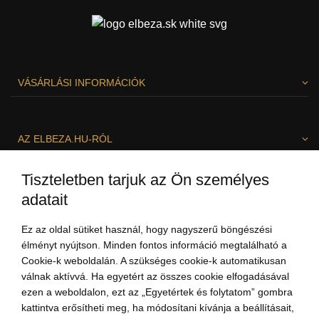
VÁSÁRLÁSI INFORMÁCIÓK
AZ ELBEZA.HU-RÓL
Tiszteletben tarjuk az Ön személyes
SZÍVESEN SEGÍTÜNK!
adatait
Ez az oldal sütiket használ, hogy nagyszerű böngészési
élményt nyújtson. Minden fontos információ megtalálható a
Cookie-k weboldalán. A szükséges cookie-k automatikusan
válnak aktívvá. Ha egyetért az összes cookie elfogadásával
ezen a weboldalon, ezt az „Egyetértek és folytatom” gombra
kattintva erősítheti meg, ha módosítani kívánja a beállításait,