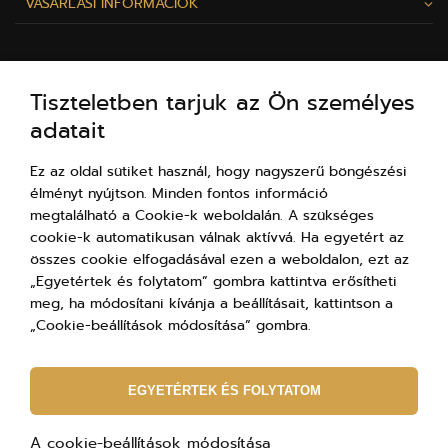
VÁSÁRLÁSI INFORMÁCIÓK
AZ ELBEZA.HU-RÓL
Tiszteletben tarjuk az Ön személyes
adatait
SZÍVESEN SEGÍTÜNK!
Ez az oldal sütiket használ, hogy nagyszerű böngészési
élményt nyújtson. Minden fontos információ
megtalálható a Cookie-k weboldalán. A szükséges
cookie-k automatikusan válnak aktívvá. Ha egyetért az
összes cookie elfogadásával ezen a weboldalon, ezt az
„Egyetértek és folytatom” gombra kattintva erősítheti
meg, ha módosítani kívánja a beállításait, kattintson a
„Cookie-beállítások módosítása” gombra.
+3613237703
(8:00-19:00)
EGYETÉRTEK ÉS FOLYTATOM
szia@elbeza.hu
A cookie-beállítások módosítása