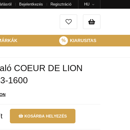
rlásról
Bejelentkezés
Regisztráció
HU
MÁRKÁK
%
KIARUSITAS
való COEUR DE LION
23-1600
ION
t
KOSÁRBA HELYEZÉS