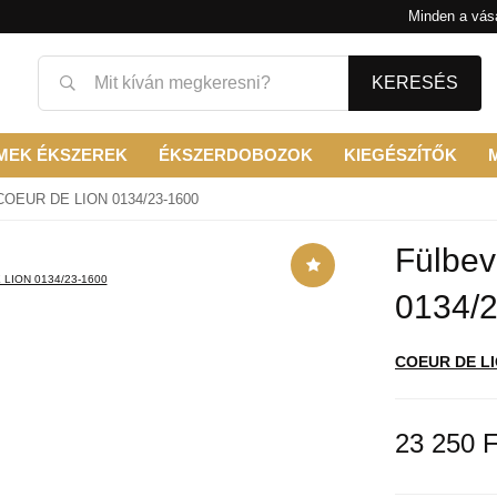
Minden a vásá
KERESÉS
MEK ÉKSZEREK
ÉKSZERDOBOZOK
KIEGÉSZÍTŐK
 COEUR DE LION 0134/23-1600
Fülbe
0134/
COEUR DE L
23 250 F