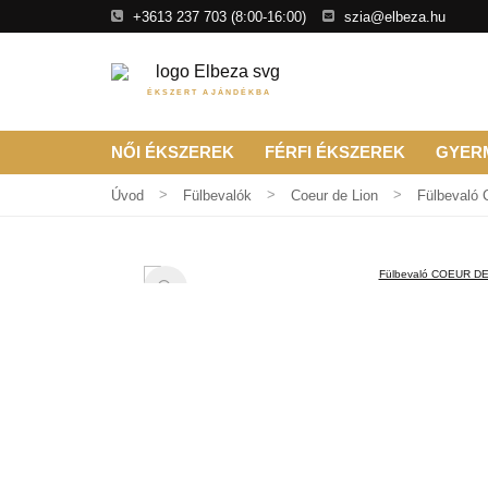
+3613 237 703
(8:00-16:00)
szia@elbeza.hu
ÉKSZERT AJÁNDÉKBA
NŐI ÉKSZEREK
FÉRFI ÉKSZEREK
GYER
Úvod
Fülbevalók
Coeur de Lion
Fülbevaló