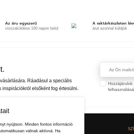
Az áru egyszerű
A raktárkészleten lév
visszaküldése 100 napon belül
árut azonnal küldjük
t.
ásárlására. Ráadásul a speciális
Hozzájárulok 
inspirációkról elsőként fog értesülni.
felhasználás
tait
nyt nyújtson. Minden fontos információ
CIÓK
AZ ELBEZA.HU-RÓL
SZ
utomatikusan válnak aktívvá. Ha