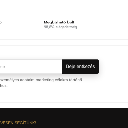
ő
Megbízható bolt
98,8% elégedettség
személyes adataim marketing célokra történő
ához.
Személyes adatok védelme
ÍVESEN SEGÍTÜNK!