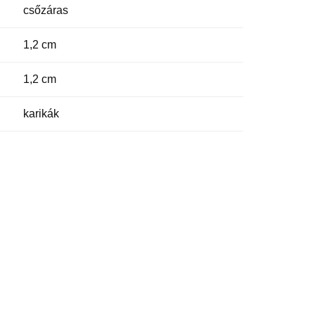
csőzáras
1,2 cm
1,2 cm
karikák