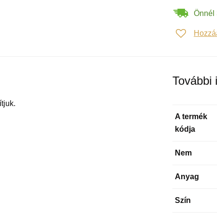
Önnél 
Hozzá
További 
tjuk.
A termék
kódja
Nem
Anyag
Szín