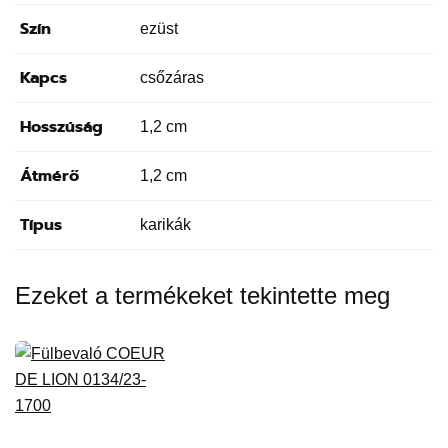
Szín
ezüst
Kapcs
csőzáras
Hosszúság
1,2 cm
Átmérő
1,2 cm
Típus
karikák
Ezeket a termékeket tekintette meg