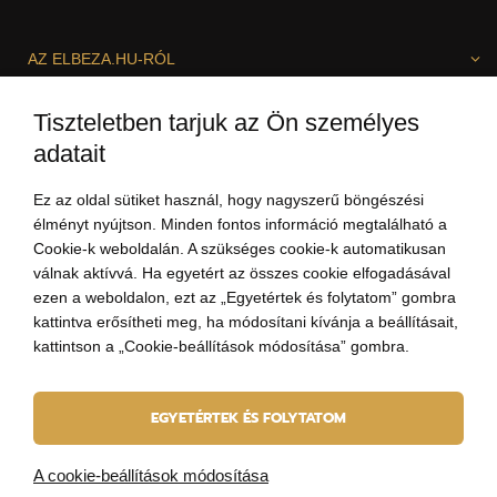
AZ ELBEZA.HU-RÓL
Tiszteletben tarjuk az Ön személyes
SZÍVESEN SEGÍTÜNK!
adatait
Ez az oldal sütiket használ, hogy nagyszerű böngészési
élményt nyújtson. Minden fontos információ megtalálható a
Cookie-k weboldalán. A szükséges cookie-k automatikusan
válnak aktívvá. Ha egyetért az összes cookie elfogadásával
ezen a weboldalon, ezt az „Egyetértek és folytatom” gombra
kattintva erősítheti meg, ha módosítani kívánja a beállításait,
+3613237703
kattintson a „Cookie-beállítások módosítása” gombra.
(8:00-19:00)
szia@elbeza.hu
EGYETÉRTEK ÉS FOLYTATOM
A cookie-beállítások módosítása
© 2010 - 2026 ELBEZA - ékszert ajándékba