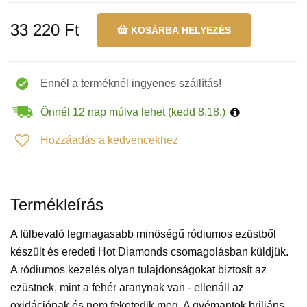
33 220 Ft
KOSÁRBA HELYEZÉS
Ennél a terméknél ingyenes szállítás!
Önnél 12 nap múlva lehet (kedd 8.18.)
Hozzáadás a kedvencekhez
Termékleírás
A fülbevaló legmagasabb minöségű ródiumos ezüstből
készült és eredeti Hot Diamonds csomagolásban küldjük.
A ródiumos kezelés olyan tulajdonságokat biztosít az
ezüstnek, mint a fehér aranynak van - ellenáll az
oxidációnak és nem feketedik meg. A gyémantok briliáns