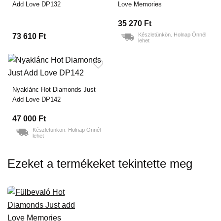
Add Love DP132
Love Memories
35 270 Ft
Készletünkön. Holnap Önnél
73 610 Ft
lehet
Nyaklánc Hot Diamonds Just
Add Love DP142
47 000 Ft
Készletünkön. Holnap Önnél
lehet
Ezeket a termékeket tekintette meg