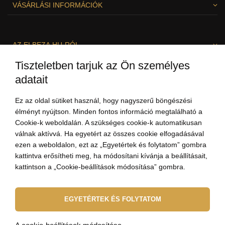
VÁSÁRLÁSI INFORMÁCIÓK
AZ ELBEZA.HU-RÓL
Tiszteletben tarjuk az Ön személyes
adatait
SZÍVESEN SEGÍTÜNK!
Ez az oldal sütiket használ, hogy nagyszerű böngészési
élményt nyújtson. Minden fontos információ megtalálható a
Cookie-k weboldalán. A szükséges cookie-k automatikusan
válnak aktívvá. Ha egyetért az összes cookie elfogadásával
ezen a weboldalon, ezt az „Egyetértek és folytatom” gombra
kattintva erősítheti meg, ha módosítani kívánja a beállításait,
kattintson a „Cookie-beállítások módosítása” gombra.
+3613237703
(8:00-19:00)
EGYETÉRTEK ÉS FOLYTATOM
szia@elbeza.hu