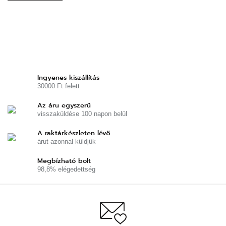
Ingyenes kiszállítás
30000 Ft felett
Az áru egyszerű
visszaküldése 100 napon belül
A raktárkészleten lévő
árut azonnal küldjük
Megbízható bolt
98,8% elégedettség