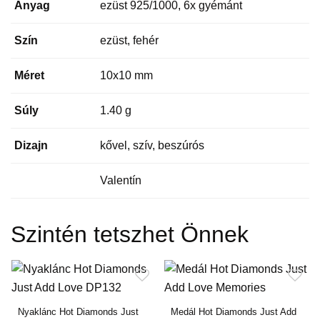
Anyag
ezüst 925/1000, 6x gyémánt
Szín
ezüst, fehér
Méret
10x10 mm
Súly
1.40 g
Dizajn
kővel, szív, beszúrós
Valentín
Szintén tetszhet Önnek
Nyaklánc Hot Diamonds Just
Medál Hot Diamonds Just Add