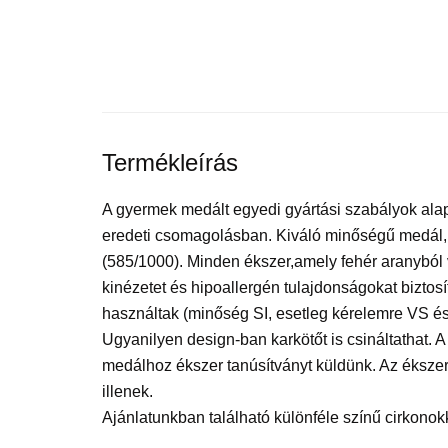
Termékleírás
A gyermek medált egyedi gyártási szabályok alap
eredeti csomagolásban. Kiváló minőségű medál, 
(585/1000). Minden ékszer,amely fehér aranyból v
kinézetet és hipoallergén tulajdonságokat biztos
használtak (minőség SI, esetleg kérelemre VS és 
Ugyanilyen design-ban karkötőt is csináltathat. 
medálhoz ékszer tanúsítványt küldünk. Az éksz
illenek.
Ajánlatunkban található különféle színű cirkonokk