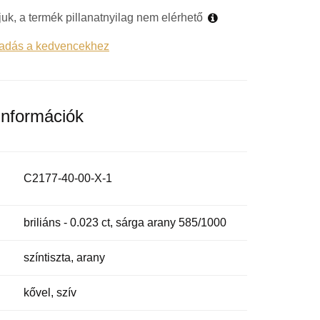
juk, a termék pillanatnyilag nem elérhető
adás a kedvencekhez
információk
C2177-40-00-X-1
briliáns - 0.023 ct, sárga arany 585/1000
színtiszta, arany
kővel, szív