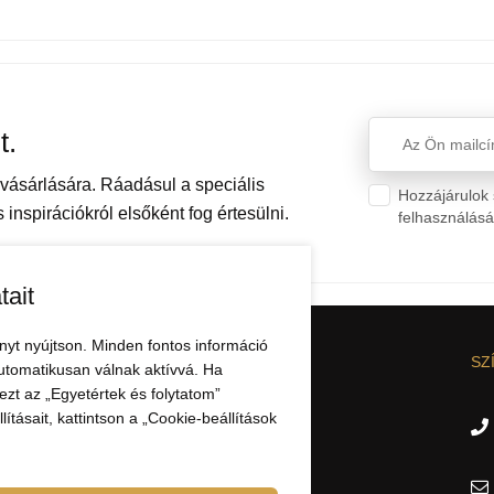
t.
ásárlására. Ráadásul a speciális
Hozzájárulok 
inspirációkról elsőként fog értesülni.
felhasználás
tait
nyt nyújtson. Minden fontos információ
CIÓK
AZ ELBEZA.HU-RÓL
SZ
utomatikusan válnak aktívvá. Ha
zt az „Egyetértek és folytatom”
Nagykereskedelem
ításait, kattintson a „Cookie-beállítások
Kapcsolat