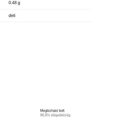
0.48 g
deti
Megbízható bolt
98,8% elégedettség