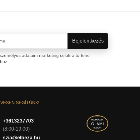
személyes adataim marketing célokra történő
ához.
Személyes adatok védelme
ÍVESEN SEGÍTÜNK!
+3613237703
(8:00-19:00)
szia@elbeza.hu