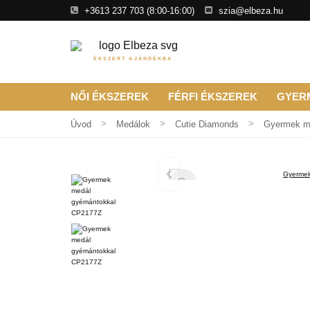
+3613 237 703
(8:00-16:00)
szia@elbeza.hu
ÉKSZERT AJÁNDÉKBA
NŐI ÉKSZEREK
FÉRFI ÉKSZEREK
GYER
Úvod
Medálok
Cutie Diamonds
Gyermek m