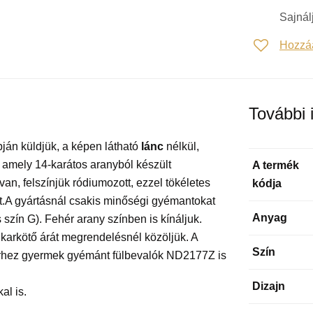
Sajnál
Hozzá
További 
ján küldjük, a képen látható
lánc
nélkül,
amely 14-karátos aranyból készült
A termék
an, felszínjük ródiumozott, ezzel tökéletes
kódja
ít.A gyártásnál csakis minőségi gyémantokat
Anyag
szín G). Fehér arany színben is kínáljuk.
A karkötő árát megrendelésnél közöljük. A
Szín
erhez gyermek gyémánt fülbevalók ND2177Z is
Dizajn
al is.