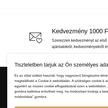
Kedvezmény 1000 F
Szerezzen kedvezményt az első v
ajánlatokról, kedvezményekről és 
Tiszteletben tarjuk az Ön személyes ada
Ez az oldal sütiket használ, hogy nagyszerű böngészési élmé
VÁSÁRLÁSI INFORMÁ
megtalálható a Cookie-k weboldalán. A szükséges cookie-k a
egyetért az összes cookie elfogadásával ezen a weboldalon, e
Minden a vásárlásról
gombra kattintva erősítheti meg, ha módosítani kívánja a beáll
módosítása” gombra.
Fizetés
Szállítás