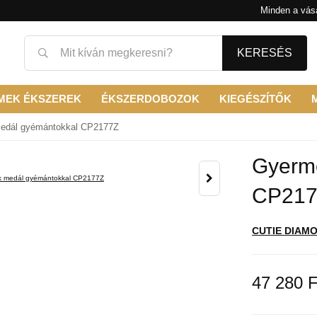
Minden a vásá
KERESÉS
MEK ÉKSZEREK
ÉKSZERDOBOZOK
KIEGÉSZÍTŐK
edál gyémántokkal CP2177Z
Gyerm
CP217
CUTIE DIAM
47 280 F