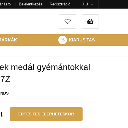
rlásról
Bejelentkezés
Regisztráció
HU
MÁRKÁK
%
KIARUSITAS
ek medál gyémántokkal
7Z
ONDS
t
ÉRTESÍTÉS ELÉRHETÉSKOR