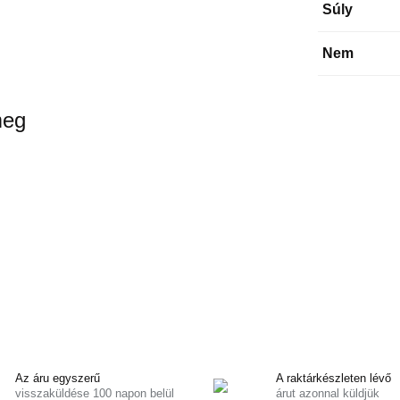
Súly
Nem
meg
Az áru egyszerű
A raktárkészleten lévő
visszaküldése 100 napon belül
árut azonnal küldjük