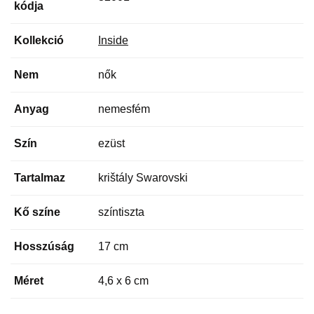
kódja
Kollekció
Inside
Nem
nők
Anyag
nemesfém
Szín
ezüst
Tartalmaz
krištály Swarovski
Kő színe
színtiszta
Hosszúság
17 cm
Méret
4,6 x 6 cm