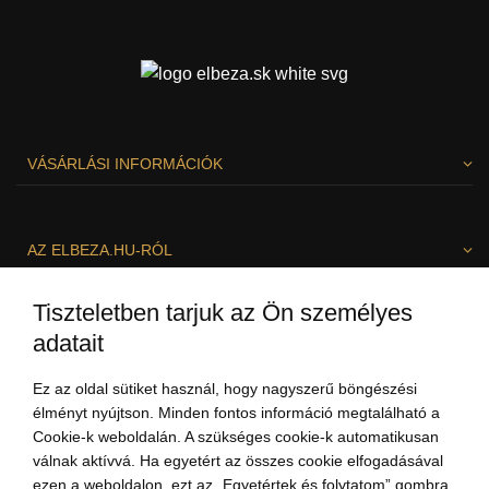
VÁSÁRLÁSI INFORMÁCIÓK
AZ ELBEZA.HU-RÓL
Tiszteletben tarjuk az Ön személyes
SZÍVESEN SEGÍTÜNK!
adatait
Ez az oldal sütiket használ, hogy nagyszerű böngészési
élményt nyújtson. Minden fontos információ megtalálható a
Cookie-k weboldalán. A szükséges cookie-k automatikusan
válnak aktívvá. Ha egyetért az összes cookie elfogadásával
ezen a weboldalon, ezt az „Egyetértek és folytatom” gombra