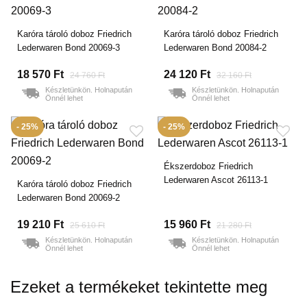
Karóra tároló doboz Friedrich
Karóra tároló doboz Friedrich
Lederwaren Bond 20069-3
Lederwaren Bond 20084-2
18 570 Ft
24 120 Ft
24 760 Ft
32 160 Ft
Készletünkön. Holnapután
Készletünkön. Holnapután
Önnél lehet
Önnél lehet
- 25%
- 25%
Ékszerdoboz Friedrich
Lederwaren Ascot 26113-1
Karóra tároló doboz Friedrich
Lederwaren Bond 20069-2
19 210 Ft
15 960 Ft
25 610 Ft
21 280 Ft
Készletünkön. Holnapután
Készletünkön. Holnapután
Önnél lehet
Önnél lehet
Ezeket a termékeket tekintette meg