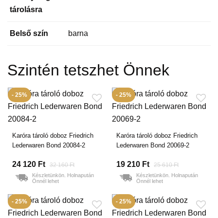
tárolásra
Belső szín
barna
Szintén tetszhet Önnek
- 25%
- 25%
Karóra tároló doboz Friedrich
Karóra tároló doboz Friedrich
Lederwaren Bond 20084-2
Lederwaren Bond 20069-2
24 120 Ft
19 210 Ft
32 160 Ft
25 610 Ft
Készletünkön. Holnapután
Készletünkön. Holnapután
Önnél lehet
Önnél lehet
- 25%
- 25%