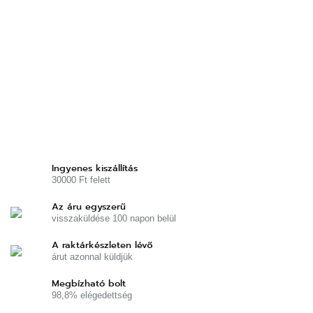
Ingyenes kiszállítás
30000 Ft felett
Az áru egyszerű
visszaküldése 100 napon belül
A raktárkészleten lévő
árut azonnal küldjük
Megbízható bolt
98,8% elégedettség