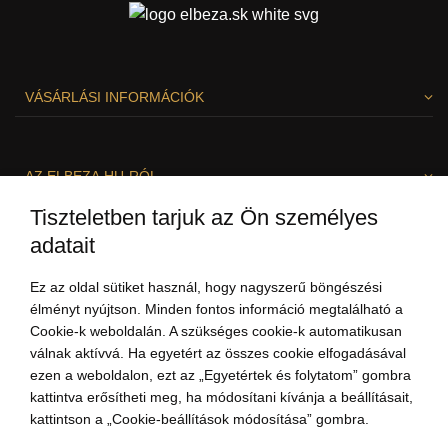
VÁSÁRLÁSI INFORMÁCIÓK
AZ ELBEZA.HU-RÓL
Tiszteletben tarjuk az Ön személyes
adatait
SZÍVESEN SEGÍTÜNK!
Ez az oldal sütiket használ, hogy nagyszerű böngészési
élményt nyújtson. Minden fontos információ megtalálható a
Cookie-k weboldalán. A szükséges cookie-k automatikusan
válnak aktívvá. Ha egyetért az összes cookie elfogadásával
ezen a weboldalon, ezt az „Egyetértek és folytatom” gombra
kattintva erősítheti meg, ha módosítani kívánja a beállításait,
kattintson a „Cookie-beállítások módosítása” gombra.
+3613237703