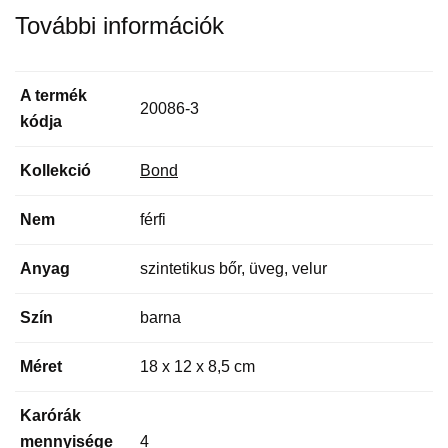
További információk
A termék
20086-3
kódja
Kollekció
Bond
Nem
férfi
Anyag
szintetikus bőr, üveg, velur
Szín
barna
Méret
18 x 12 x 8,5 cm
Karórák
mennyisége
4