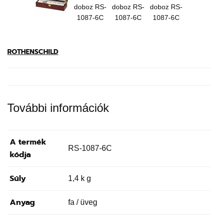
ROTHENSCHILD
További információk
A termék
RS-1087-6C
kódja
Súly
1,4 k g
Anyag
fa / üveg