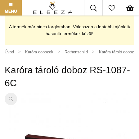
MENU
A termék már nincs forglomban. Válasszon a lentebbi ajánlott/
hasonló termékek közül!
Úvod
Karóra dobozok
Rothenschild
Karóra tároló doboz 
Karóra tároló doboz RS-1087-
6C