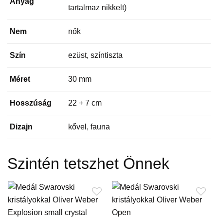
Anyag
tartalmaz nikkelt)
Nem
nők
Szín
ezüst, színtiszta
Méret
30 mm
Hosszúság
22 + 7 cm
Dizajn
kővel, fauna
Szintén tetszhet Önnek