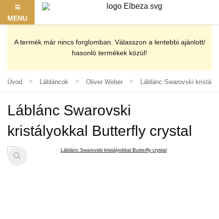
MENU
A termék már nincs forglomban. Válasszon a lentebbi ajánlott/
hasonló termékek közül!
Úvod
Lábláncok
Oliver Weber
Láblánc Swarovski kristályo
Láblánc Swarovski
kristályokkal Butterfly crystal