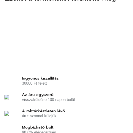
Ingyenes kiszállítás
30000 Ft felett
Az áru egyszerű
visszaküldése 100 napon belül
A raktárkészleten lévő
árut azonnal küldjük
Megbízható bolt
98,8% elégedettség