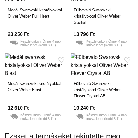
Medál Swarovski kristályokkal
Fülbevaló Swarovski
Oliver Weber Full Heart
kristályokkal Oliver Weber
Starfish
23 250 Ft
13 790 Ft
Készletünkön. Önnél 4 nap
Készletünkön. Önnél 4 nap
múlva lehet (kedd 8.11.)
múlva lehet (kedd 8.11.)
Medál swarovski kristályokkal
Fülbevaló Swarovski
Oliver Weber Blast
kristályokkal Oliver Weber
Flower Crystal AB
12 610 Ft
10 240 Ft
Készletünkön. Önnél 4 nap
Készletünkön. Önnél 4 nap
múlva lehet (kedd 8.11.)
múlva lehet (kedd 8.11.)
Ezeket a termékeket tekintette meg