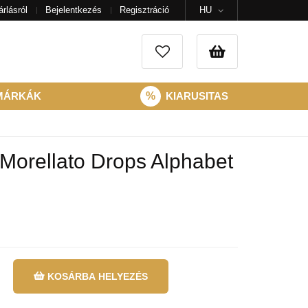
rlásról
Bejelentkezés
Regisztráció
HU
MÁRKÁK
%
KIARUSITAS
Morellato Drops Alphabet
KOSÁRBA HELYEZÉS