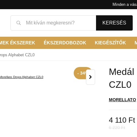
Minden a vásá
KERESÉS
MEK ÉKSZEREK
ÉKSZERDOBOZOK
KIEGÉSZÍTŐK
Drops Alphabet CZL0
Medál 
- 34%
CZL0
MORELLATO
4 110 Ft
6 220 Ft