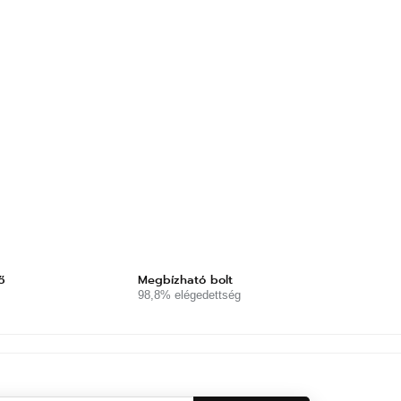
ő
Megbízható bolt
98,8% elégedettség