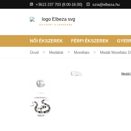
+3613 237 703
(8:00-16:00)
szia@elbeza.hu
ÉKSZERT AJÁNDÉKBA
NŐI ÉKSZEREK
FÉRFI ÉKSZEREK
GYER
Úvod
Medálok
Morellato
Medál Morellato 