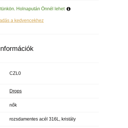
tünkön. Holnapután Önnél lehet
adás a kedvencekhez
információk
CZL0
Drops
nők
rozsdamentes acél 316L, kristály