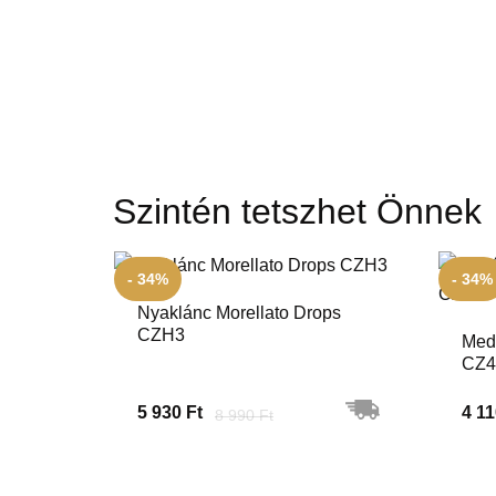
Szintén tetszhet Önnek
- 34%
- 34%
Nyaklánc Morellato Drops
CZH3
Medá
CZ4
5 930 Ft
4 11
8 990 Ft