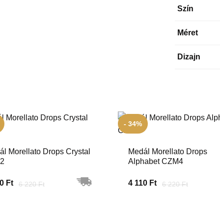
Szín
Méret
Dizajn
- 34%
l Morellato Drops Crystal
Medál Morellato Drops
2
Alphabet CZM4
0 Ft
4 110 Ft
6 220 Ft
6 220 Ft