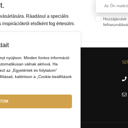
t.
ásárlására. Ráadásul a speciális
Hozzájárulok 
inspirációkról elsőként fog értesülni.
felhasználás
tait
nyt nyújtson. Minden fontos információ
CIÓK
AZ ELBEZA.HU-RÓL
SZ
utomatikusan válnak aktívvá. Ha
zt az „Egyetértek és folytatom”
Nagykereskedelem
ításait, kattintson a „Cookie-beállítások
Kapcsolat
ATOM
áció
delme