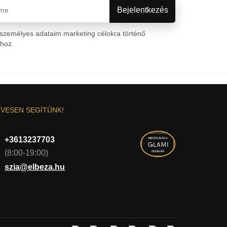
személyes adataim marketing célokra történő
ához.
Személyes adatok védelme
ÍVESEN SEGÍTÜNK!
+3613237703
(8:00-19:00)
szia@elbeza.hu