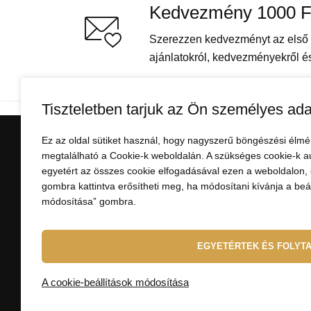
Kedvezmény 1000 F
Szerezzen kedvezményt az első v
ajánlatokról, kedvezményekről és 
Tiszteletben tarjuk az Ön személyes ada
Ez az oldal sütiket használ, hogy nagyszerű böngészési élmé
VÁSÁRLÁSI INFORMÁ
megtalálható a Cookie-k weboldalán. A szükséges cookie-k a
egyetért az összes cookie elfogadásával ezen a weboldalon, e
Minden a vásárlásról
gombra kattintva erősítheti meg, ha módosítani kívánja a beáll
módosítása” gombra.
Fizetés
Szállítás
Felhasználási feltételek
EGYETÉRTEK ÉS FOLYT
Visszaküldés és reklam
A személyes adatok vé
A cookie-beállítások módosítása