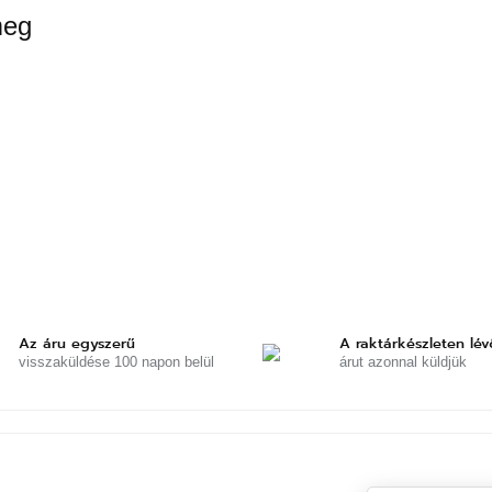
meg
Az áru egyszerű
A raktárkészleten lév
visszaküldése 100 napon belül
árut azonnal küldjük