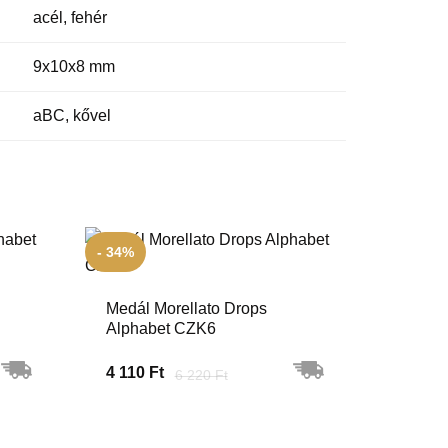
acél, fehér
9x10x8 mm
aBC, kővel
- 34%
Medál Morellato Drops
Alphabet CZK6
4 110 Ft
6 220 Ft