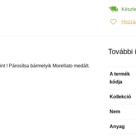
Készle
Hozzá
További 
nt ! Párosítsa bármelyik Morellato medált.
A termék
kódja
Kollekció
Nem
Anyag