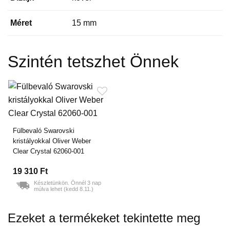
Méret
15 mm
Szintén tetszhet Önnek
Fülbevaló Swarovski
kristályokkal Oliver Weber
Clear Crystal 62060-001
19 310 Ft
Készletünkön. Önnél 3 nap
múlva lehet (kedd 8.11.)
Ezeket a termékeket tekintette meg