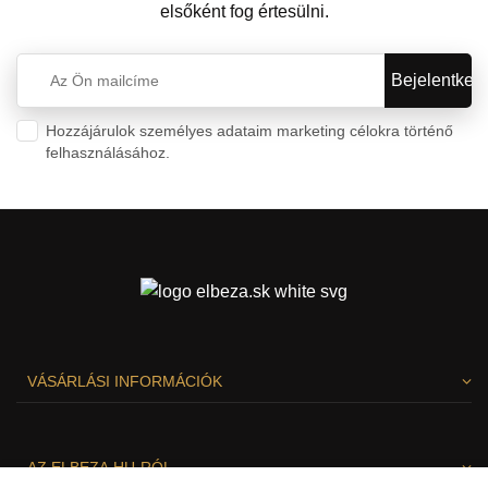
elsőként fog értesülni.
Hozzájárulok személyes adataim marketing célokra történő
felhasználásához.
Személyes adatok védelme
VÁSÁRLÁSI INFORMÁCIÓK
AZ ELBEZA.HU-RÓL