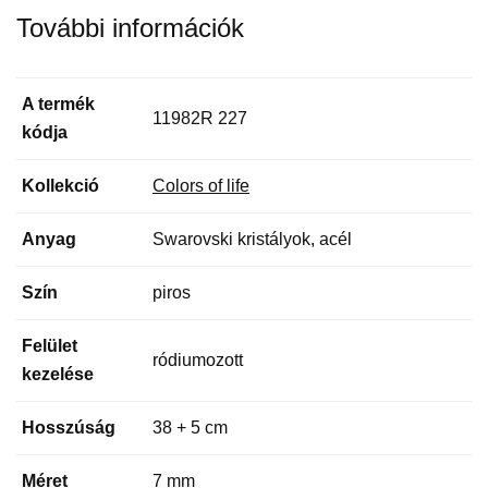
További információk
A termék
11982R 227
kódja
Kollekció
Colors of life
Anyag
Swarovski kristályok, acél
Szín
piros
Felület
ródiumozott
kezelése
Hosszúság
38 + 5 cm
Méret
7 mm