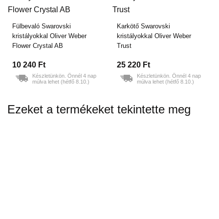
Fülbevaló Swarovski
Karkötő Swarovski
kristályokkal Oliver Weber
kristályokkal Oliver Weber
Flower Crystal AB
Trust
10 240 Ft
25 220 Ft
Készletünkön. Önnél 4 nap
Készletünkön. Önnél 4 nap
múlva lehet (hétfő 8.10.)
múlva lehet (hétfő 8.10.)
Ezeket a termékeket tekintette meg