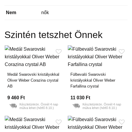
Nem
nők
Szintén tetszhet Önnek
Medál Swarovski kristályokkal
Fülbevaló Swarovski
Oliver Weber Corazina crystal
kristályokkal Oliver Weber
AB
Farfallina crystal
9 460 Ft
11 030 Ft
Készletünkön. Önnél 4 nap
Készletünkön. Önnél 4 nap
múlva lehet (hétfő 8.10.)
múlva lehet (hétfő 8.10.)