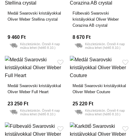
Medál Swarovski kristályokkal
Fülbevaló Swarovski
Oliver Weber Stellina crystal
kristályokkal Oliver Weber
Corazina AB crystal
9 460 Ft
8 670 Ft
Készletünkön. Önnél 4 nap
Készletünkön. Önnél 4 nap
múlva lehet (hétfő 8.10.)
múlva lehet (hétfő 8.10.)
Medál Swarovski kristályokkal
Medál Swarovski kristályokkal
Oliver Weber Full Heart
Oliver Weber Couture
23 250 Ft
25 220 Ft
Készletünkön. Önnél 4 nap
Készletünkön. Önnél 4 nap
múlva lehet (hétfő 8.10.)
múlva lehet (hétfő 8.10.)