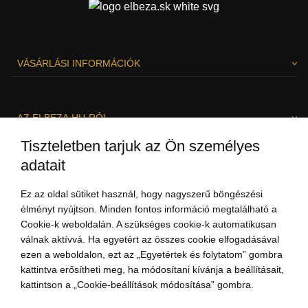
VÁSÁRLÁSI INFORMÁCIÓK
AZ ELBEZA.HU-RÓL
Tiszteletben tarjuk az Ön személyes
adatait
SZÍVESEN SEGÍTÜNK!
Ez az oldal sütiket használ, hogy nagyszerű böngészési
élményt nyújtson. Minden fontos információ megtalálható a
Cookie-k weboldalán. A szükséges cookie-k automatikusan
válnak aktívvá. Ha egyetért az összes cookie elfogadásával
ezen a weboldalon, ezt az „Egyetértek és folytatom” gombra
kattintva erősítheti meg, ha módosítani kívánja a beállításait,
kattintson a „Cookie-beállítások módosítása” gombra.
+3613237703