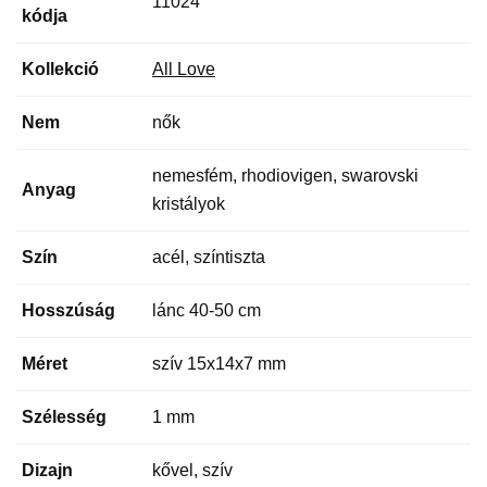
11024
kódja
Kollekció
All Love
Nem
nők
nemesfém, rhodiovigen, swarovski
Anyag
kristályok
Szín
acél, színtiszta
Hosszúság
lánc 40-50 cm
Méret
szív 15x14x7 mm
Szélesség
1 mm
Dizajn
kővel, szív