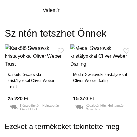
Valentín
Szintén tetszhet Önnek
Karkötő Swarovski
Medál Swarovski kristályokkal
kristályokkal Oliver Weber
Oliver Weber Darling
Trust
25 220 Ft
15 370 Ft
Készletünkön. Holnapután
Készletünkön. Holnapután
Önnél lehet
Önnél lehet
Ezeket a termékeket tekintette meg