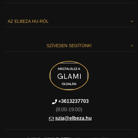
AZ ELBEZA.HU-RÓL
SZÍVESEN SEGÍTÜNK!
Tiszteletben tarjuk az Ön személyes
adatait
+3613237703
Ez az oldal sütiket használ, hogy nagyszerű böngészési
élményt nyújtson. Minden fontos információ megtalálható a
(8:00-19:00)
Cookie-k weboldalán. A szükséges cookie-k automatikusan
szia@elbeza.hu
válnak aktívvá. Ha egyetért az összes cookie elfogadásával
ezen a weboldalon, ezt az „Egyetértek és folytatom” gombra
kattintva erősítheti meg, ha módosítani kívánja a beállításait,