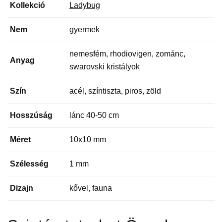
Kollekció
Ladybug
Nem
gyermek
nemesfém, rhodiovigen, zománc,
Anyag
swarovski kristályok
Szín
acél, színtiszta, piros, zöld
Hosszúság
lánc 40-50 cm
Méret
10x10 mm
Szélesség
1 mm
Dizajn
kővel, fauna