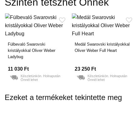
Szintén tetszhet Önnek
Fülbevaló Swarovski
Medál Swarovski kristályokkal
kristályokkal Oliver Weber
Oliver Weber Full Heart
Ladybug
11 030 Ft
23 250 Ft
Készletünkön. Holnapután
Készletünkön. Holnapután
Önnél lehet
Önnél lehet
Ezeket a termékeket tekintette meg