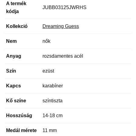
A termék
JUBB03125JWRHS
kódja
Kollekció
Dreaming Guess
Nem
nők
Anyag
rozsdamentes acél
Szín
ezüst
Kapcs
karabíner
Kő színe
színtiszta
Hosszúság
14-18 cm
Medál mérete
11 mm