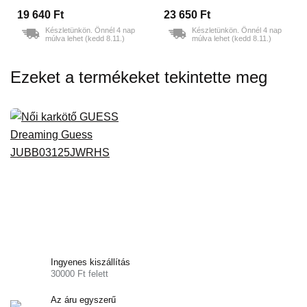
19 640 Ft
23 650 Ft
Készletünkön. Önnél 4 nap
Készletünkön. Önnél 4 nap
múlva lehet (kedd 8.11.)
múlva lehet (kedd 8.11.)
Ezeket a termékeket tekintette meg
Ingyenes kiszállítás
30000 Ft felett
Az áru egyszerű