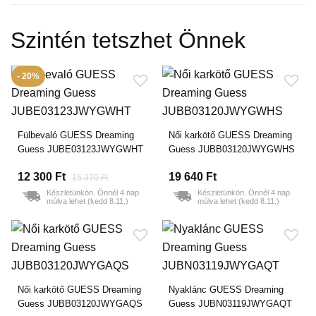
Szintén tetszhet Önnek
- 20%
Fülbevaló GUESS Dreaming
Női karkötő GUESS Dreaming
Guess JUBE03123JWYGWHT
Guess JUBB03120JWYGWHS
12 300 Ft
19 640 Ft
15 370 Ft
Készletünkön. Önnél 4 nap
Készletünkön. Önnél 4 nap
múlva lehet (kedd 8.11.)
múlva lehet (kedd 8.11.)
Női karkötő GUESS Dreaming
Nyaklánc GUESS Dreaming
Guess JUBB03120JWYGAQS
Guess JUBN03119JWYGAQT