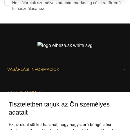
Hozzájárulok személyes adataim marketing célokra történő
felhasználásához.
Személyes adatok védelme
VÁSÁRLÁSI INFORMÁCIÓK
AZ ELBEZA.HU-RÓL
Tiszteletben tarjuk az Ön személyes
adatait
SZÍVESEN SEGÍTÜNK!
Ez az oldal sütiket használ, hogy nagyszerű böngészési