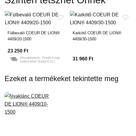
Szintén tetszhet Önnek
Fülbevaló COEUR DE LION®
Karkötő COEUR DE LION®
4409/20-1500
4409/30-1500
23 250 Ft
Készletünkön. Önnél 4 nap
31 960 Ft
múlva lehet (kedd 8.11.)
Ezeket a termékeket tekintette meg