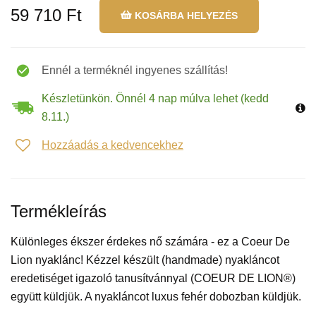
59 710 Ft
KOSÁRBA HELYEZÉS
Ennél a terméknél ingyenes szállítás!
Készletünkön. Önnél 4 nap múlva lehet (kedd
8.11.)
Hozzáadás a kedvencekhez
Termékleírás
Különleges ékszer érdekes nő számára - ez a Coeur De
Lion nyaklánc! Kézzel készült (handmade) nyakláncot
eredetiséget igazoló tanusítvánnyal (COEUR DE LION®)
együtt küldjük. A nyakláncot luxus fehér dobozban küldjük.