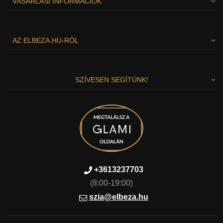
VÁSÁRLÁSI INFORMÁCIÓK
AZ ELBEZA.HU-RÓL
SZÍVESEN SEGÍTÜNK!
Tiszteletben tarjuk az Ön személyes
adatait
+3613237703
Ez az oldal sütiket használ, hogy nagyszerű böngészési
élményt nyújtson. Minden fontos információ megtalálható a
(8:00-19:00)
Cookie-k weboldalán. A szükséges cookie-k automatikusan
szia@elbeza.hu
válnak aktívvá. Ha egyetért az összes cookie elfogadásával
ezen a weboldalon, ezt az „Egyetértek és folytatom” gombra