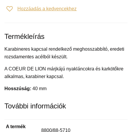
Hozzáadás a kedvencekhez
Termékleírás
Karabineres kapcsal rendelkező meghosszabbító, eredeti
rozsdamentes acélból készült.
A COEUR DE LION márjkájú nyakláncokra és karkötőkre
alkalmas, karabiner kapcsal.
Hosszúság:
40 mm
További információk
A termék
8800/88-5710