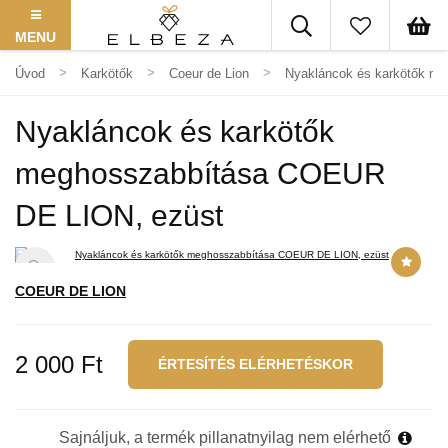
MENU
Úvod
Karkötők
Coeur de Lion
Nyakláncok és karkötők m
Nyakláncok és karkötők
meghosszabbítása COEUR
DE LION, ezüst
COEUR DE LION
2 000 Ft
ÉRTESÍTÉS ELÉRHETÉSKOR
Sajnáljuk, a termék pillanatnyilag nem elérhető