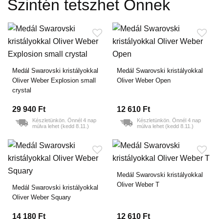
Szintén tetszhet Önnek
Medál Swarovski kristályokkal
Medál Swarovski kristályokkal
Oliver Weber Explosion small
Oliver Weber Open
crystal
29 940 Ft
12 610 Ft
Készletünkön. Önnél 4 nap
Készletünkön. Önnél 4 nap
múlva lehet (kedd 8.11.)
múlva lehet (kedd 8.11.)
Medál Swarovski kristályokkal
Oliver Weber T
Medál Swarovski kristályokkal
Oliver Weber Squary
14 180 Ft
12 610 Ft