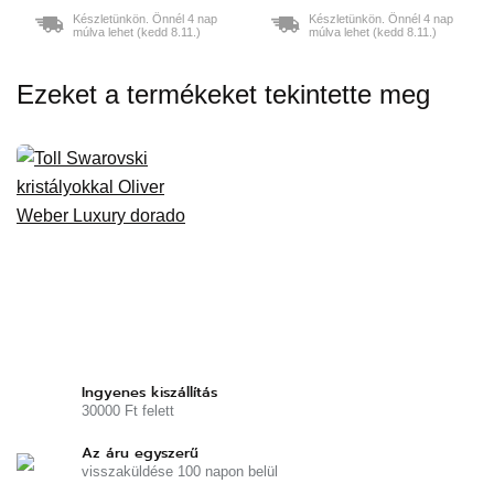
Készletünkön. Önnél 4 nap
Készletünkön. Önnél 4 nap
múlva lehet (kedd 8.11.)
múlva lehet (kedd 8.11.)
Ezeket a termékeket tekintette meg
Ingyenes kiszállítás
30000 Ft felett
Az áru egyszerű
visszaküldése 100 napon belül