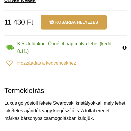
OLIVER WEBER
11 430 Ft
KOSÁRBA HELYEZÉS
Készletünkön. Önnél 4 nap múlva lehet (kedd
8.11.)
Hozzáadás a kedvencekhez
Termékleírás
Luxus golyóstoll fekete Swarovski kristályokkal, mely lehet
tökéletes ajándék vagy kiegészítő is. A tollat eredeti
márkás bársonyos csamogolásban küldjük.