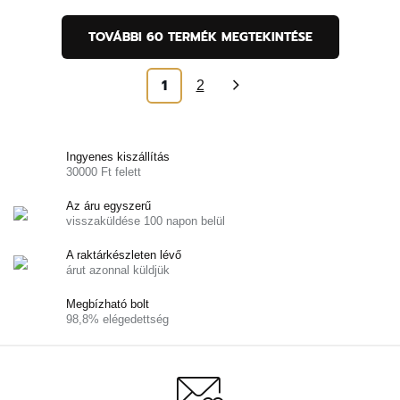
TOVÁBBI 60 TERMÉK MEGTEKINTÉSE
1
2
»
Ingyenes kiszállítás
30000 Ft felett
Az áru egyszerű
visszaküldése 100 napon belül
A raktárkészleten lévő
árut azonnal küldjük
Megbízható bolt
98,8% elégedettség