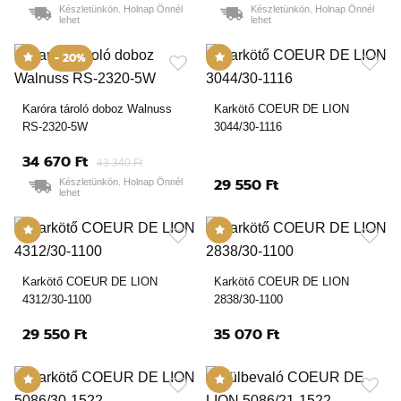
Készletünkön. Holnap Önnél
Készletünkön. Holnap Önnél
lehet
lehet
- 20%
Karóra tároló doboz Walnuss
Karkötő COEUR DE LION
RS-2320-5W
3044/30-1116
34 670 Ft
43 340 Ft
29 550 Ft
Készletünkön. Holnap Önnél
lehet
Karkötő COEUR DE LION
Karkötő COEUR DE LION
4312/30-1100
2838/30-1100
29 550 Ft
35 070 Ft