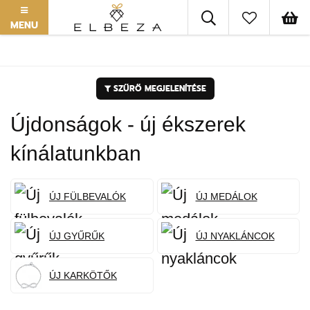
MENU
SZŰRŐ MEGJELENÍTÉSE
Újdonságok - új ékszerek
kínálatunkban
ÚJ FÜLBEVALÓK
ÚJ MEDÁLOK
ÚJ GYŰRŰK
ÚJ NYAKLÁNCOK
ÚJ KARKÖTŐK