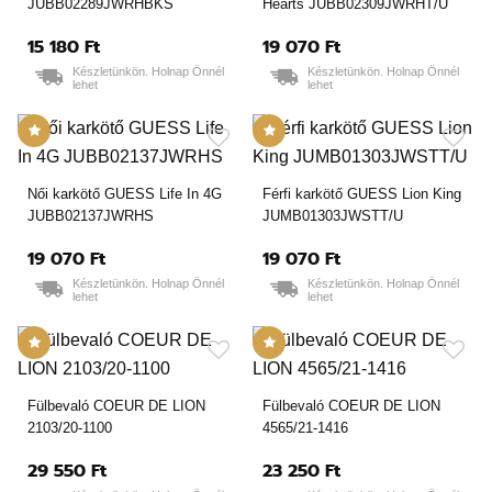
JUBB02289JWRHBKS
Hearts JUBB02309JWRHT/U
15 180 Ft
19 070 Ft
Készletünkön. Holnap Önnél
Készletünkön. Holnap Önnél
lehet
lehet
Női karkötő GUESS Life In 4G
Férfi karkötő GUESS Lion King
JUBB02137JWRHS
JUMB01303JWSTT/U
19 070 Ft
19 070 Ft
Készletünkön. Holnap Önnél
Készletünkön. Holnap Önnél
lehet
lehet
Fülbevaló COEUR DE LION
Fülbevaló COEUR DE LION
2103/20-1100
4565/21-1416
29 550 Ft
23 250 Ft