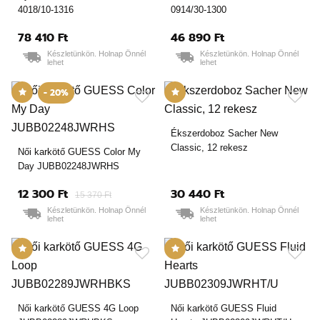
4018/10-1316
0914/30-1300
78 410 Ft
46 890 Ft
Készletünkön. Holnap Önnél
Készletünkön. Holnap Önnél
lehet
lehet
- 20%
Ékszerdoboz Sacher New
Classic, 12 rekesz
Női karkötő GUESS Color My
Day JUBB02248JWRHS
12 300 Ft
30 440 Ft
15 370 Ft
Készletünkön. Holnap Önnél
Készletünkön. Holnap Önnél
lehet
lehet
Női karkötő GUESS 4G Loop
Női karkötő GUESS Fluid