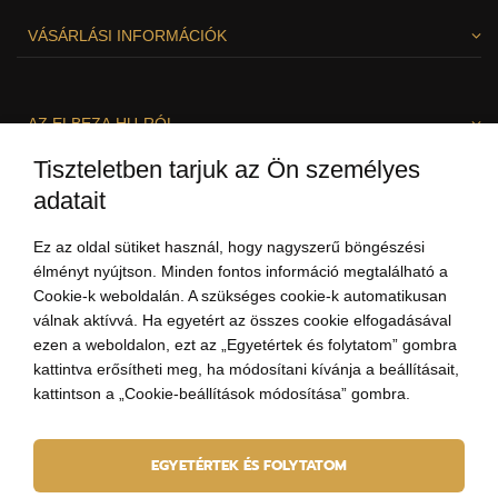
VÁSÁRLÁSI INFORMÁCIÓK
AZ ELBEZA.HU-RÓL
Tiszteletben tarjuk az Ön személyes
adatait
SZÍVESEN SEGÍTÜNK!
Ez az oldal sütiket használ, hogy nagyszerű böngészési
élményt nyújtson. Minden fontos információ megtalálható a
Cookie-k weboldalán. A szükséges cookie-k automatikusan
válnak aktívvá. Ha egyetért az összes cookie elfogadásával
ezen a weboldalon, ezt az „Egyetértek és folytatom” gombra
kattintva erősítheti meg, ha módosítani kívánja a beállításait,
kattintson a „Cookie-beállítások módosítása” gombra.
+3613237703
(8:00-19:00)
EGYETÉRTEK ÉS FOLYTATOM
szia@elbeza.hu