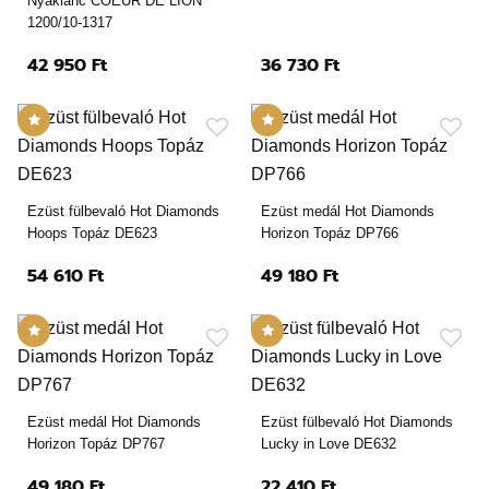
Nyaklánc COEUR DE LION
1200/10-1317
42 950 Ft
36 730 Ft
Ezüst fülbevaló Hot Diamonds
Ezüst medál Hot Diamonds
Hoops Topáz DE623
Horizon Topáz DP766
54 610 Ft
49 180 Ft
Ezüst medál Hot Diamonds
Ezüst fülbevaló Hot Diamonds
Horizon Topáz DP767
Lucky in Love DE632
49 180 Ft
22 410 Ft