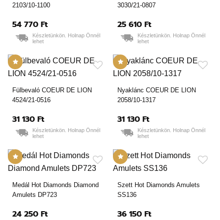
2103/10-1100
3030/21-0807
54 770 Ft
25 610 Ft
Készletünkön. Holnap Önnél
Készletünkön. Holnap Önnél
lehet
lehet
Fülbevaló COEUR DE LION
Nyaklánc COEUR DE LION
4524/21-0516
2058/10-1317
31 130 Ft
31 130 Ft
Készletünkön. Holnap Önnél
Készletünkön. Holnap Önnél
lehet
lehet
Medál Hot Diamonds Diamond
Szett Hot Diamonds Amulets
Amulets DP723
SS136
24 250 Ft
36 150 Ft