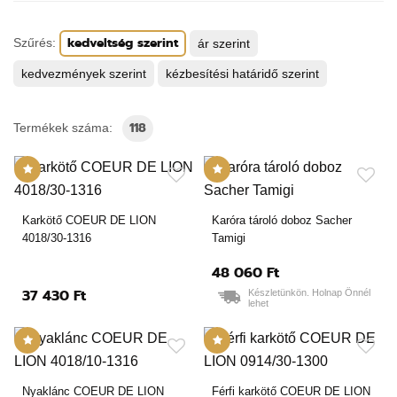
kedveltség szerint
Szűrés:
ár szerint
kedvezmények szerint
kézbesítési határidő szerint
118
Termékek száma:
Karkötő COEUR DE LION
Karóra tároló doboz Sacher
4018/30-1316
Tamigi
48 060 Ft
37 430 Ft
Készletünkön. Holnap Önnél
lehet
Nyaklánc COEUR DE LION
Férfi karkötő COEUR DE LION