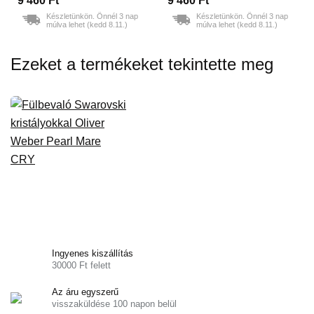
9 460 Ft
9 460 Ft
Készletünkön. Önnél 3 nap
Készletünkön. Önnél 3 nap
múlva lehet (kedd 8.11.)
múlva lehet (kedd 8.11.)
Ezeket a termékeket tekintette meg
Ingyenes kiszállítás
30000 Ft felett
Az áru egyszerű
visszaküldése 100 napon belül