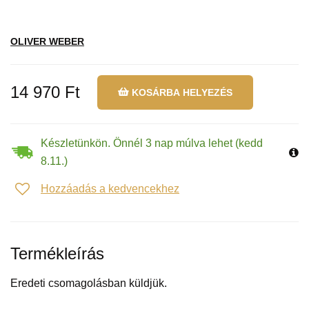
OLIVER WEBER
14 970 Ft
KOSÁRBA HELYEZÉS
Készletünkön. Önnél 3 nap múlva lehet (kedd
8.11.)
Hozzáadás a kedvencekhez
Termékleírás
Eredeti csomagolásban küldjük.