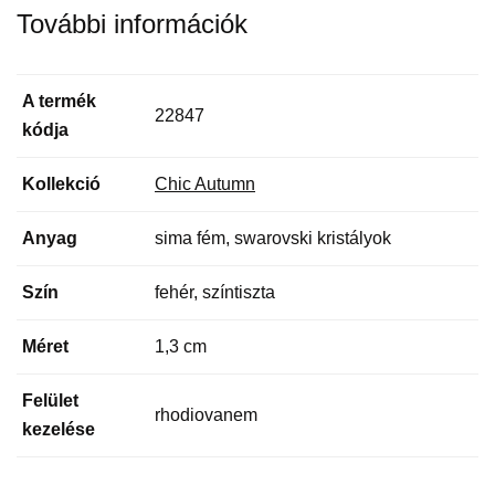
További információk
A termék
22847
kódja
Kollekció
Chic Autumn
Anyag
sima fém, swarovski kristályok
Szín
fehér, színtiszta
Méret
1,3 cm
Felület
rhodiovanem
kezelése