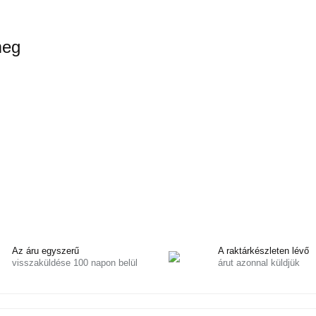
meg
Az áru egyszerű
A raktárkészleten lévő
visszaküldése 100 napon belül
árut azonnal küldjük