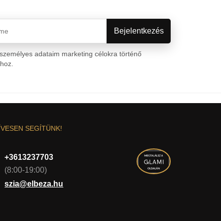
személyes adataim marketing célokra történő
ához.
Személyes adatok védelme
ÍVESEN SEGÍTÜNK!
+3613237703
(8:00-19:00)
szia@elbeza.hu