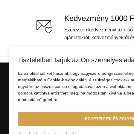
Kedvezmény 1000 F
Szerezzen kedvezményt az első v
ajánlatokról, kedvezményekről és 
Tiszteletben tarjuk az Ön személyes ada
Ez az oldal sütiket használ, hogy nagyszerű böngészési élmé
VÁSÁRLÁSI INFORMÁ
megtalálható a Cookie-k weboldalán. A szükséges cookie-k a
egyetért az összes cookie elfogadásával ezen a weboldalon, e
Minden a vásárlásról
gombra kattintva erősítheti meg, ha módosítani kívánja a beáll
módosítása” gombra.
Fizetés
Szállítás
Felhasználási feltételek
EGYETÉRTEK ÉS FOLYT
Visszaküldés és reklam
A személyes adatok vé