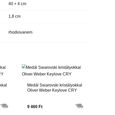
40 + 4 cm
1,8 cm
rhodiovanem
kkal
Medál Swarovski kristályokkal
Oliver Weber Keylove CRY
9 460 Ft