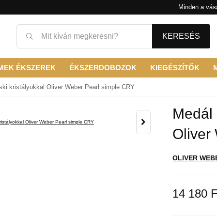
Minden a vásá
KERESÉS
MEK ÉKSZEREK
ÉKSZERDOBOZOK
KIEGÉSZÍTŐK
ki kristályokkal Oliver Weber Pearl simple CRY
Medál 
Oliver
OLIVER WEB
14 180 F