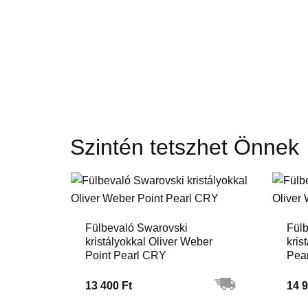
Szintén tetszhet Önnek
Fülbevaló Swarovski
Fülb
kristályokkal Oliver Weber
kris
Point Pearl CRY
Pea
13 400 Ft
14 9