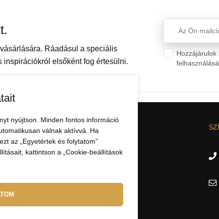
t.
ásárlására. Ráadásul a speciális
Hozzájárulok 
inspirációkról elsőként fog értesülni.
felhasználás
tait
nyt nyújtson. Minden fontos információ
CIÓK
AZ ELBEZA.HU-RÓL
SZ
utomatikusan válnak aktívvá. Ha
zt az „Egyetértek és folytatom”
Nagykereskedelem
ításait, kattintson a „Cookie-beállítások
Kapcsolat
ATOM
áció
delme