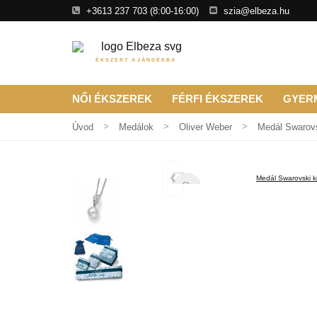
+3613 237 703
(8:00-16:00)
szia@elbeza.hu
ÉKSZERT AJÁNDÉKBA
NŐI ÉKSZEREK
FÉRFI ÉKSZEREK
GYER
Úvod
Medálok
Oliver Weber
Medál Swarovs