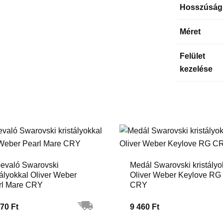
Hosszúság
Méret
Felület
kezelése
evaló Swarovski
Medál Swarovski kristályo
tályokkal Oliver Weber
Oliver Weber Keylove RG
rl Mare CRY
CRY
70 Ft
9 460 Ft