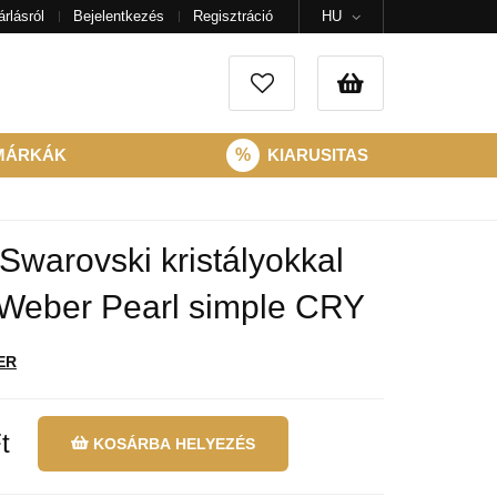
rlásról
Bejelentkezés
Regisztráció
HU
MÁRKÁK
%
KIARUSITAS
Swarovski kristályokkal
 Weber Pearl simple CRY
ER
t
KOSÁRBA HELYEZÉS