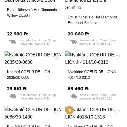
Ezüst fülbevaló Hot Diamonds
Willow DE584
Ezüst fülbevaló Hot Diamonds
Emozioni Scintilla
22 980 Ft
20 860 Ft
Készletünkön. Önnél 3 nap
Készletünkön. Önnél 3 nap
múlva lehet (kedd 8.11.)
múlva lehet (kedd 8.11.)
Karkötő COEUR DE LION
Nyaklánc COEUR DE LION®
2035/30-0600
4014/10-0312
25 610 Ft
63 460 Ft
Készletünkön. Önnél 3 nap
Készletünkön. Önnél 3 nap
múlva lehet (kedd 8.11.)
múlva lehet (kedd 8.11.)
Karkötő COEUR DE LION
Nyaklánc COEUR DE LION