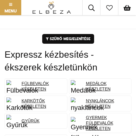
MENU
SZŰRŐ MEGJELENÍTÉSE
Expressz kézbesítés -
ékszerek készletünkön
FÜLBEVALÓK
MEDÁLOK
KÉSZLETEN
KÉSZLETEN
KARKÖTŐK
NYAKLÁNCOK
KÉSZLETEN
KÉSZLETEN
GYERMEK
GYŰRŰK
FÜLBEVALÓK
KÉSZLETEN