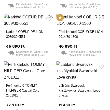
Készletünkön. Önnél 3 nap
Készletünkön. Önnél 3 nap
múlva lehet (kedd 8.11.)
múlva lehet (kedd 8.11.)
Karkötő COEUR DE LION
Férfi karkötő COEUR DE LION
3039/30-0551
0914/30-1300
46 890 Ft
46 890 Ft
Készletünkön. Önnél 3 nap
Készletünkön. Önnél 3 nap
múlva lehet (kedd 8.11.)
múlva lehet (kedd 8.11.)
Férfi karkötő TOMMY
Láblánc Swarovski
HILFIGER Casual Core
kristályokkal Swarovski Love
2701011
crystal
22 970 Ft
11 430 Ft