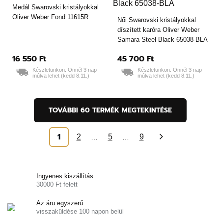
Medál Swarovski kristályokkal
Oliver Weber Fond 11615R
Női Swarovski kristályokkal
díszített karóra Oliver Weber
Samara Steel Black 65038-BLA
16 550 Ft
45 700 Ft
Készletünkön. Önnél 3 nap
Készletünkön. Önnél 3 nap
múlva lehet (kedd 8.11.)
múlva lehet (kedd 8.11.)
TOVÁBBI 60 TERMÉK MEGTEKINTÉSE
1
2
5
9
…
…
»
Ingyenes kiszállítás
30000 Ft felett
Az áru egyszerű
visszaküldése 100 napon belül