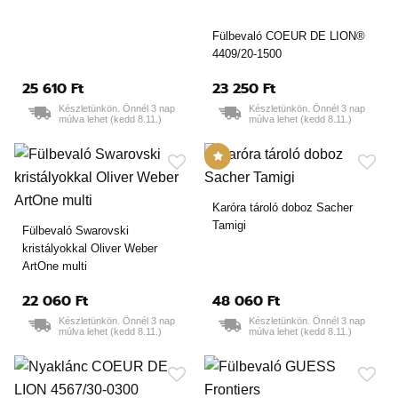
Fülbevaló COEUR DE LION®
4409/20-1500
25 610 Ft
23 250 Ft
Készletünkön. Önnél 3 nap
Készletünkön. Önnél 3 nap
múlva lehet (kedd 8.11.)
múlva lehet (kedd 8.11.)
Karóra tároló doboz Sacher
Tamigi
Fülbevaló Swarovski
kristályokkal Oliver Weber
ArtOne multi
22 060 Ft
48 060 Ft
Készletünkön. Önnél 3 nap
Készletünkön. Önnél 3 nap
múlva lehet (kedd 8.11.)
múlva lehet (kedd 8.11.)