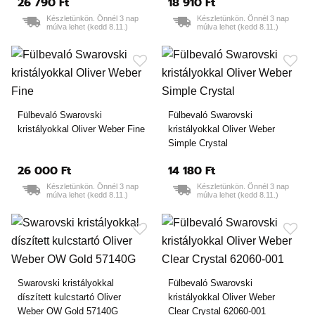
26 790 Ft
18 910 Ft
Készletünkön. Önnél 3 nap
Készletünkön. Önnél 3 nap
múlva lehet (kedd 8.11.)
múlva lehet (kedd 8.11.)
Fülbevaló Swarovski
Fülbevaló Swarovski
kristályokkal Oliver Weber Fine
kristályokkal Oliver Weber
Simple Crystal
26 000 Ft
14 180 Ft
Készletünkön. Önnél 3 nap
Készletünkön. Önnél 3 nap
múlva lehet (kedd 8.11.)
múlva lehet (kedd 8.11.)
Swarovski kristályokkal
Fülbevaló Swarovski
díszített kulcstartó Oliver
kristályokkal Oliver Weber
Weber OW Gold 57140G
Clear Crystal 62060-001