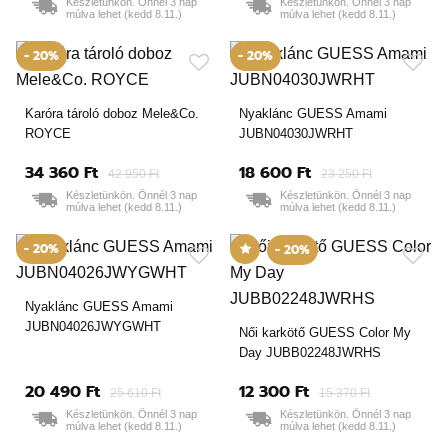
Készletünkön. Önnél 3 nap
Készletünkön. Önnél 3 nap
múlva lehet (kedd 8.11.)
múlva lehet (kedd 8.11.)
- 20%
- 20%
Karóra tároló doboz Mele&Co.
Nyaklánc GUESS Amami
ROYCE
JUBN04030JWRHT
34 360 Ft
18 600 Ft
42 950 Ft
23 250 Ft
Készletünkön. Önnél 3 nap
Készletünkön. Önnél 3 nap
múlva lehet (kedd 8.11.)
múlva lehet (kedd 8.11.)
- 20%
- 20%
Nyaklánc GUESS Amami
JUBN04026JWYGWHT
Női karkötő GUESS Color My
Day JUBB02248JWRHS
20 490 Ft
12 300 Ft
25 610 Ft
15 370 Ft
Készletünkön. Önnél 3 nap
Készletünkön. Önnél 3 nap
múlva lehet (kedd 8.11.)
múlva lehet (kedd 8.11.)