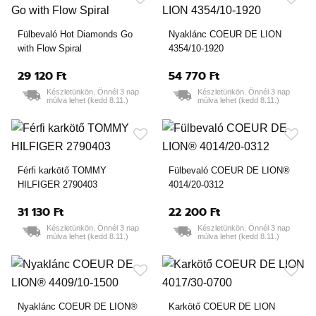
Fülbevaló Hot Diamonds Go
Nyaklánc COEUR DE LION
with Flow Spiral
4354/10-1920
29 120 Ft
54 770 Ft
Készletünkön. Önnél 3 nap
Készletünkön. Önnél 3 nap
múlva lehet (kedd 8.11.)
múlva lehet (kedd 8.11.)
Férfi karkötő TOMMY
Fülbevaló COEUR DE LION®
HILFIGER 2790403
4014/20-0312
31 130 Ft
22 200 Ft
Készletünkön. Önnél 3 nap
Készletünkön. Önnél 3 nap
múlva lehet (kedd 8.11.)
múlva lehet (kedd 8.11.)
Nyaklánc COEUR DE LION®
Karkötő COEUR DE LION