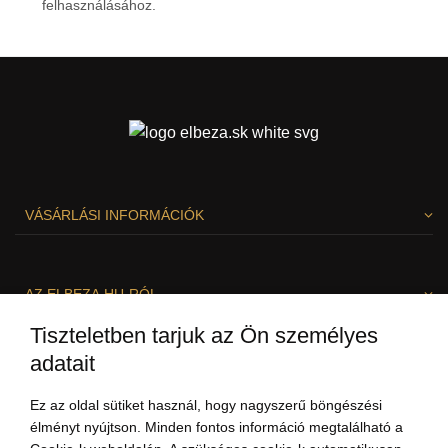
felhasználásához.
Személyes adatok védelme
VÁSÁRLÁSI INFORMÁCIÓK
AZ ELBEZA.HU-RÓL
Tiszteletben tarjuk az Ön személyes
adatait
SZÍVESEN SEGÍTÜNK!
Ez az oldal sütiket használ, hogy nagyszerű böngészési
élményt nyújtson. Minden fontos információ megtalálható a