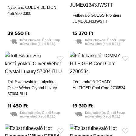
Nyaklánc COEUR DE LION
4567/30-0300
Fülbevaló GUESS Frontiers
JUME01343JWSTT
29 550 Ft
15 370 Ft
Készletünkön. Önnél 3 nap
Készletünkön. Önnél 3 nap
múlva lehet (kedd 8.11.)
múlva lehet (kedd 8.11.)
Toll Swarovski kristályokkal
Férfi karkötő TOMMY
Oliver Weber Crystal Luxury
HILFIGER Cool Core 2700534
57004-BLU
11 430 Ft
19 310 Ft
Készletünkön. Önnél 3 nap
Készletünkön. Önnél 3 nap
múlva lehet (kedd 8.11.)
múlva lehet (kedd 8.11.)