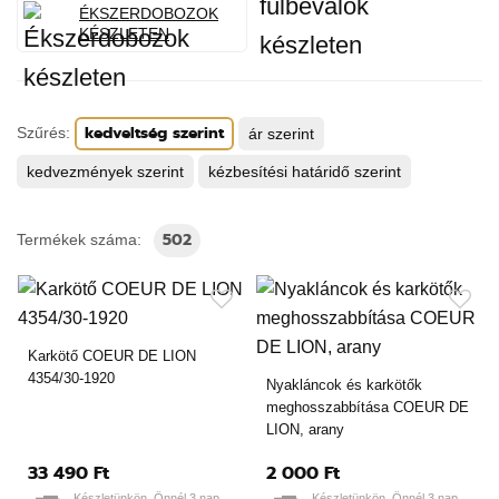
ÉKSZERDOBOZOK
KÉSZLETEN
kedveltség szerint
Szűrés:
ár szerint
kedvezmények szerint
kézbesítési határidő szerint
502
Termékek száma:
Karkötő COEUR DE LION
4354/30-1920
Nyakláncok és karkötők
meghosszabbítása COEUR DE
LION, arany
33 490 Ft
2 000 Ft
Készletünkön. Önnél 3 nap
Készletünkön. Önnél 3 nap