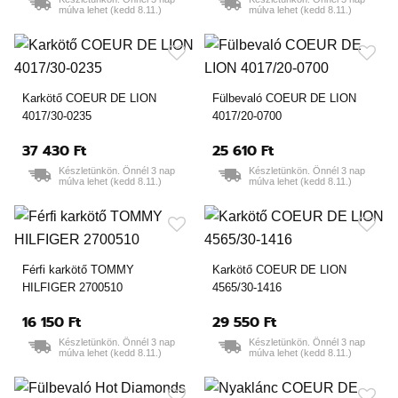
múlva lehet (kedd 8.11.)
múlva lehet (kedd 8.11.)
Karkötő COEUR DE LION
Fülbevaló COEUR DE LION
4017/30-0235
4017/20-0700
37 430 Ft
25 610 Ft
Készletünkön. Önnél 3 nap
Készletünkön. Önnél 3 nap
múlva lehet (kedd 8.11.)
múlva lehet (kedd 8.11.)
Férfi karkötő TOMMY
Karkötő COEUR DE LION
HILFIGER 2700510
4565/30-1416
16 150 Ft
29 550 Ft
Készletünkön. Önnél 3 nap
Készletünkön. Önnél 3 nap
múlva lehet (kedd 8.11.)
múlva lehet (kedd 8.11.)