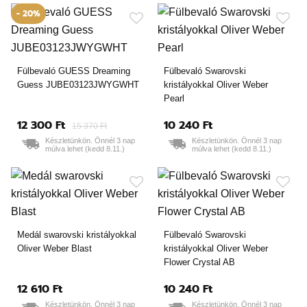
- 20%
Fülbevaló GUESS Dreaming
Fülbevaló Swarovski
Guess JUBE03123JWYGWHT
kristályokkal Oliver Weber
Pearl
12 300 Ft
10 240 Ft
15 370 Ft
Készletünkön. Önnél 3 nap
Készletünkön. Önnél 3 nap
múlva lehet (kedd 8.11.)
múlva lehet (kedd 8.11.)
Medál swarovski kristályokkal
Fülbevaló Swarovski
Oliver Weber Blast
kristályokkal Oliver Weber
Flower Crystal AB
12 610 Ft
10 240 Ft
Készletünkön. Önnél 3 nap
Készletünkön. Önnél 3 nap