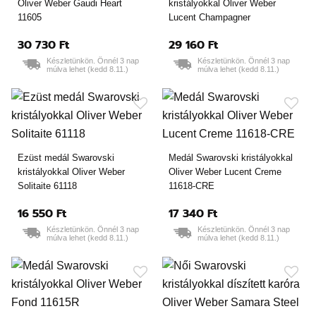
Oliver Weber Gaudi Heart
kristályokkal Oliver Weber
11605
Lucent Champagner
30 730 Ft
29 160 Ft
Készletünkön. Önnél 3 nap
Készletünkön. Önnél 3 nap
múlva lehet (kedd 8.11.)
múlva lehet (kedd 8.11.)
Ezüst medál Swarovski
Medál Swarovski kristályokkal
kristályokkal Oliver Weber
Oliver Weber Lucent Creme
Solitaite 61118
11618-CRE
16 550 Ft
17 340 Ft
Készletünkön. Önnél 3 nap
Készletünkön. Önnél 3 nap
múlva lehet (kedd 8.11.)
múlva lehet (kedd 8.11.)