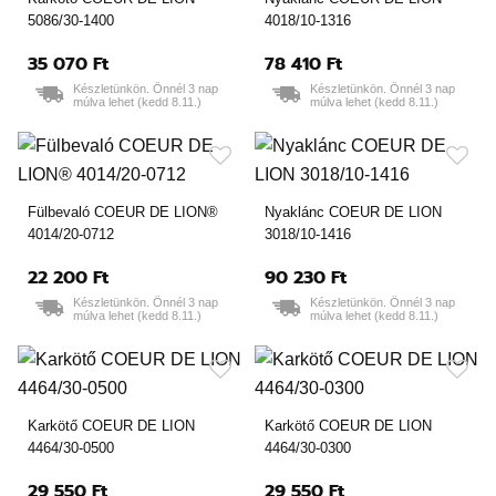
5086/30-1400
4018/10-1316
35 070 Ft
78 410 Ft
Készletünkön. Önnél 3 nap
Készletünkön. Önnél 3 nap
múlva lehet (kedd 8.11.)
múlva lehet (kedd 8.11.)
Fülbevaló COEUR DE LION®
Nyaklánc COEUR DE LION
4014/20-0712
3018/10-1416
22 200 Ft
90 230 Ft
Készletünkön. Önnél 3 nap
Készletünkön. Önnél 3 nap
múlva lehet (kedd 8.11.)
múlva lehet (kedd 8.11.)
Karkötő COEUR DE LION
Karkötő COEUR DE LION
4464/30-0500
4464/30-0300
29 550 Ft
29 550 Ft