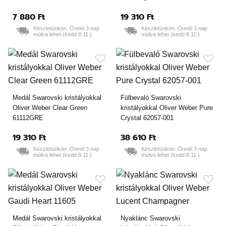
7 880 Ft
19 310 Ft
Készletünkön. Önnél 3 nap
Készletünkön. Önnél 3 nap
múlva lehet (kedd 8.11.)
múlva lehet (kedd 8.11.)
Medál Swarovski kristályokkal
Fülbevaló Swarovski
Oliver Weber Clear Green
kristályokkal Oliver Weber Pure
61112GRE
Crystal 62057-001
19 310 Ft
38 610 Ft
Készletünkön. Önnél 3 nap
Készletünkön. Önnél 3 nap
múlva lehet (kedd 8.11.)
múlva lehet (kedd 8.11.)
Medál Swarovski kristályokkal
Nyaklánc Swarovski